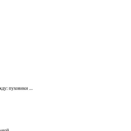
у: пуховики ...
ной ...