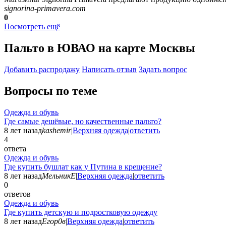
signorina-primavera.com
0
Посмотреть ещё
Пальто в ЮВАО на карте Москвы
Добавить раcпродажу
Написать отзыв
Задать вопрос
Вопросы по теме
Одежда и обувь
Где самые дешёвые, но качественные пальто?
8 лет назад
kashemir
|
Верхняя одежда
|
ответить
4
ответа
Одежда и обувь
Где купить бушлат как у Путина в крещение?
8 лет назад
МельникЕ
|
Верхняя одежда
|
ответить
0
ответов
Одежда и обувь
Где купить детскую и подростковую одежду
8 лет назад
Егор0в
|
Верхняя одежда
|
ответить