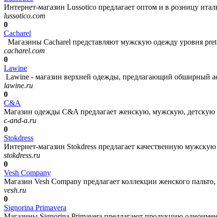
Интернет-магазин Lussotico предлагает оптом и в розницу ита
lussotico.com
0
Cacharel
Магазины Cacharel представляют мужскую одежду уровня pret-a-
cacharel.com
0
Lawine
Lawine - магазин верхней одежды, предлагающий обширный асс
lawine.ru
0
C&A
Магазин одежды C&A предлагает женскую, мужскую, детскую од
c-and-a.ru
0
Stokdress
Интернет-магазин Stokdress предлагает качественную мужскую 
stokdress.ru
0
Vesh Company
Магазин Vesh Company предлагает коллекции женского пальто,
vesh.ru
0
Signorina Primavera
Магазины Signorina Primavera предлагают продукцию одноимен