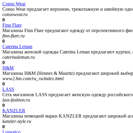
Conso Wear
Conso Wear предлагает верхнюю, трикотажную и швейную одежд
consowear.ru
0
Finn Flare
Магазины Finn Flare предлагают одежду от перспективного фин
finn-flare.ru
0
Caterina Leman
Магазины женской одежды Caterina Leman предлагают куртки, па
caterinaleman.ru
0
H&M
Магазины H&M (Hennes & Mauritz) предлагают широкий выбор
www2.hm.com/ru_ru/index.html
0
LASS
Сеть магазинов LASS предлагает женскую одежду российского и
lass-fashion.ru
0
KANZLER
Магазины немецкой марки KANZLER предлагают широкий ассо
kanzler-style.ru
0
Lussotico