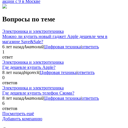
акции с 9 в Москве
Вопросы по теме
Электроника и электротехника
Можно ли купить новый гаджет Apple дешевле чем в
магазине Save&Sale?
6 лет назад
Анатолий
|
Цифровая техника
|
ответить
1
ответ
Электроника и электротехника
Где дешевле купить Apple?
8 лет назад
bigoreck
|
Цифровая техника
|
ответить
0
ответов
Электроника и электротехника
Где дешевле купить телефон Сяоми?
8 лет назад
Анатолий
|
Цифровая техника
|
ответить
6
ответов
Посмотреть ещё
Добавить компанию