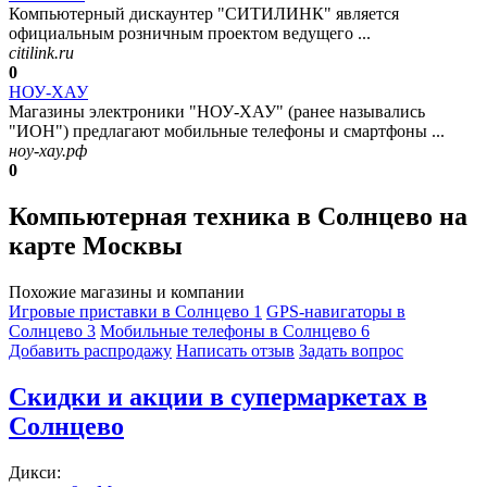
Компьютерный дискаунтер "СИТИЛИНК" является
официальным розничным проектом ведущего ...
citilink.ru
0
НОУ-ХАУ
Магазины электроники "НОУ-ХАУ" (ранее назывались
"ИОН") предлагают мобильные телефоны и смартфоны ...
ноу-хау.рф
0
Компьютерная техника в Солнцево на
карте Москвы
Похожие магазины и компании
Игровые приставки в Солнцево
1
GPS-навигаторы в
Солнцево
3
Мобильные телефоны в Солнцево
6
Добавить раcпродажу
Написать отзыв
Задать вопрос
Скидки и акции в супермаркетах в
Солнцево
Дикси: