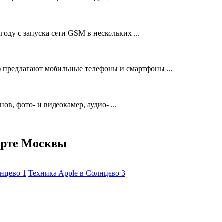
году с запуска сети GSM в нескольких ...
предлагают мобильные телефоны и смартфоны ...
, фото- и видеокамер, аудио- ...
арте Москвы
лнцево
1
Техника Apple в Солнцево
3