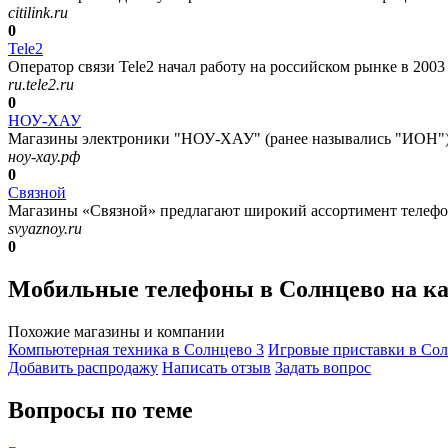
citilink.ru
0
Tele2
Оператор связи Tele2 начал работу на российском рынке в 2003 
ru.tele2.ru
0
НОУ-ХАУ
Магазины электроники "НОУ-ХАУ" (ранее назывались "ИОН") 
ноу-хау.рф
0
Связной
Магазины «Связной» предлагают широкий ассортимент телефонов
svyaznoy.ru
0
Мобильные телефоны в Солнцево на к
Похожие магазины и компании
Компьютерная техника в Солнцево
3
Игровые приставки в Со
Добавить раcпродажу
Написать отзыв
Задать вопрос
Вопросы по теме