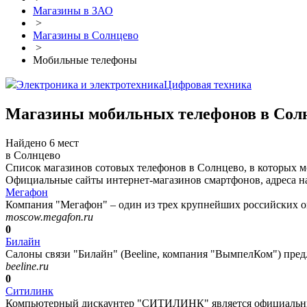
Магазины в ЗАО
>
Магазины в Солнцево
>
Мобильные телефоны
Электроника и электротехника
Цифровая техника
Магазины мобильных телефонов в Сол
Найдено 6 мест
в Солнцево
Список магазинов сотовых телефонов в Солнцево, в которых 
Официальные сайты интернет-магазинов смартфонов, адреса на
Мегафон
Компания "Мегафон" – один из трех крупнейших российских оп
moscow.megafon.ru
0
Билайн
Салоны связи "Билайн" (Beeline, компания "ВымпелКом") пред
beeline.ru
0
Ситилинк
Компьютерный дискаунтер "СИТИЛИНК" является официальным