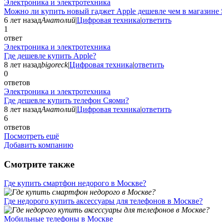
Электроника и электротехника
Можно ли купить новый гаджет Apple дешевле чем в магазине 
6 лет назад
Анатолий
|
Цифровая техника
|
ответить
1
ответ
Электроника и электротехника
Где дешевле купить Apple?
8 лет назад
bigoreck
|
Цифровая техника
|
ответить
0
ответов
Электроника и электротехника
Где дешевле купить телефон Сяоми?
8 лет назад
Анатолий
|
Цифровая техника
|
ответить
6
ответов
Посмотреть ещё
Добавить компанию
Смотрите также
Где купить смартфон недорого в Москве?
Где недорого купить аксессуары для телефонов в Москве?
Мобильные телефоны в Москве