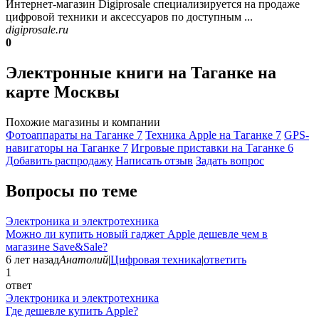
Интернет-магазин Digiprosale специализируется на продаже
цифровой техники и аксессуаров по доступным ...
digiprosale.ru
0
Электронные книги на Таганке на
карте Москвы
Похожие магазины и компании
Фотоаппараты на Таганке
7
Техника Apple на Таганке
7
GPS-
навигаторы на Таганке
7
Игровые приставки на Таганке
6
Добавить раcпродажу
Написать отзыв
Задать вопрос
Вопросы по теме
Электроника и электротехника
Можно ли купить новый гаджет Apple дешевле чем в
магазине Save&Sale?
6 лет назад
Анатолий
|
Цифровая техника
|
ответить
1
ответ
Электроника и электротехника
Где дешевле купить Apple?