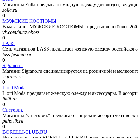
Магазины Zolla предлагают модную одежду для людей, ведущих
zolla.ru
0
МУЖСКИЕ КОСТЮМЫ
В магазине "МУЖСКИЕ КОСТЮМЫ" представлено более 260 ед
vk.com/butovoboss
0
LASS
Сеть магазинов LASS предлагает женскую одежду российского и
lass-fashion.ru
0
Sigrano.ru
Магазин Sigrano.ru специализируется на розничной и мелкоопт
sigrano.ru
0
Liotti Moda
Liotti Moda предлагает женскую одежду и аксессуары. В ассорти
liotti.ru
0
Снеговик
Магазины "Снеговик" предлагают широкий ассортимент верхней
puhovik.ru
0
BORELLI-CLUB.RU
Интернет-магазин BORELLI-CLUB.RU предлагает покупателям 