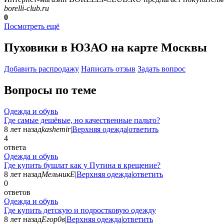
borelli-club.ru
0
Посмотреть ещё
Пуховики в ЮЗАО на карте Москвы
Добавить раcпродажу
Написать отзыв
Задать вопрос
Вопросы по теме
Одежда и обувь
Где самые дешёвые, но качественные пальто?
8 лет назад
kashemir
|
Верхняя одежда
|
ответить
4
ответа
Одежда и обувь
Где купить бушлат как у Путина в крещение?
8 лет назад
МельникЕ
|
Верхняя одежда
|
ответить
0
ответов
Одежда и обувь
Где купить детскую и подростковую одежду
8 лет назад
Егор0в
|
Верхняя одежда
|
ответить