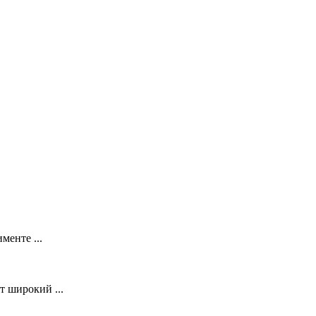
менте ...
 широкий ...