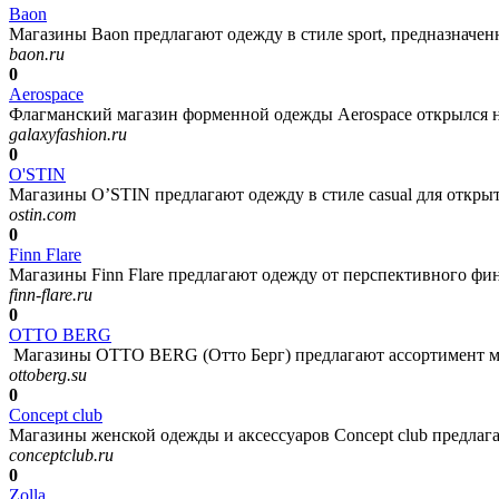
Baon
Магазины Baon предлагают одежду в стиле sport, предназначенн
baon.ru
0
Aerospace
Флагманский магазин форменной одежды Aerospace открылся на
galaxyfashion.ru
0
O'STIN
Магазины O’STIN предлагают одежду в стиле casual для открыт
ostin.com
0
Finn Flare
Магазины Finn Flare предлагают одежду от перспективного фин
finn-flare.ru
0
OTTO BERG
Магазины OTTO BERG (Отто Берг) предлагают ассортимент му
ottoberg.su
0
Concept club
Магазины женской одежды и аксессуаров Concept club предлагает
conceptclub.ru
0
Zolla