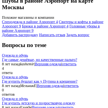
Шубы в районе Аэропорт на карте
Москвы
Похожие магазины и компании
Спецодежда в районе Аэропорт
4
Свитеры и кофты в районе
Аэропорт
9
Брюки в районе Аэропорт
4
Головные уборы в
районе Аэропорт
9
Добавить раcпродажу
Написать отзыв
Задать вопрос
Вопросы по теме
Одежда и обувь
Где самые дешёвые, но качественные пальто?
8 лет назад
kashemir
|
Верхняя одежда
|
ответить
4
ответа
Одежда и обувь
Где купить бушлат как у Путина в крещение?
8 лет назад
МельникЕ
|
Верхняя одежда
|
ответить
0
ответов
Одежда и обувь
Где купить детскую и подростковую одежду
8 лет назад
Егор0в
|
Верхняя одежда
|
ответить