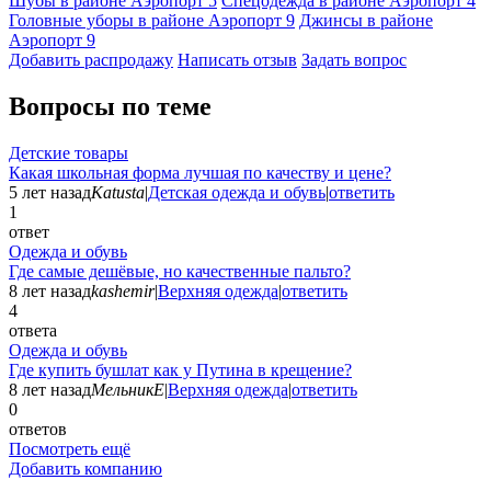
Шубы в районе Аэропорт
5
Спецодежда в районе Аэропорт
4
Головные уборы в районе Аэропорт
9
Джинсы в районе
Аэропорт
9
Добавить раcпродажу
Написать отзыв
Задать вопрос
Вопросы по теме
Детские товары
Какая школьная форма лучшая по качеству и цене?
5 лет назад
Katusta
|
Детская одежда и обувь
|
ответить
1
ответ
Одежда и обувь
Где самые дешёвые, но качественные пальто?
8 лет назад
kashemir
|
Верхняя одежда
|
ответить
4
ответа
Одежда и обувь
Где купить бушлат как у Путина в крещение?
8 лет назад
МельникЕ
|
Верхняя одежда
|
ответить
0
ответов
Посмотреть ещё
Добавить компанию