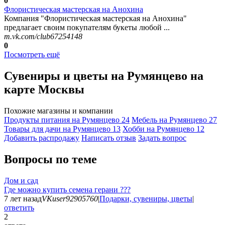
0
Флористическая мастерская на Анохина
Компания "Флористическая мастерская на Анохина"
предлагает своим покупателям букеты любой ...
m.vk.com/club67254148
0
Посмотреть ещё
Сувениры и цветы на Румянцево на
карте Москвы
Похожие магазины и компании
Продукты питания на Румянцево
24
Мебель на Румянцево
27
Товары для дачи на Румянцево
13
Хобби на Румянцево
12
Добавить раcпродажу
Написать отзыв
Задать вопрос
Вопросы по теме
Дом и сад
Где можно купить семена герани ???
7 лет назад
VKuser92905760
|
Подарки, сувениры, цветы
|
ответить
2