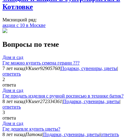
Котловке
Мясницкий ряд:
акции с 10 в Москве
Вопросы по теме
Дом и сад
Где можно купить семена герани ???
7 лет назад
VKuser92905760
|
Подарки, сувениры, цветы
|
ответить
2
ответа
Дом и сад
Где продать изделия с ручной росписью в технике батик?
8 лет назад
VKuser272334361
|
Подарки, сувениры, цветы
|
ответить
3
ответа
Дом и сад
Где дешевле купить цветы?
8 лет назад
Патока
|
Подарки, сувениры, цветы
|
ответить