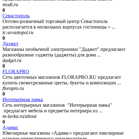
modi.ru
0
Севастополь
Оптово-розничный торговый центр Севастополь
располагается в нескольких корпусах гостиницы « ...
tc-sevastopol.ru
0
Даджет
Магазины необычной электроники "Даджет" предлагают
разнообразные гаджеты (даджеты) для дома ...
dadget.ru
0
FLORAPRO
Сеть цветочных магазинов FLORAPRO.RU предлагает
купить свежесрезанные цветы, букеты и композиции ...
florapro.ru
0
Интерьерная лавка
Сеть интерьерных магазинов "Интерьерная лавка"
предлагает мебель и предметы интерьера из ...
in-lavka.ru/about
0
Адамас
Ювелирные магазины «Адамас» предлагают ювелирные
изделия отечественного производителя ...