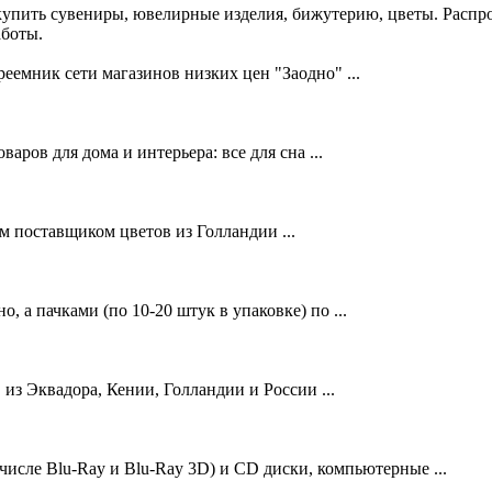
купить сувениры, ювелирные изделия, бижутерию, цветы. Распр
аботы.
еемник сети магазинов низких цен "Заодно" ...
ров для дома и интерьера: все для сна ...
поставщиком цветов из Голландии ...
 а пачками (по 10-20 штук в упаковке) по ...
з Эквадора, Кении, Голландии и России ...
исле Blu-Ray и Blu-Ray 3D) и CD диски, компьютерные ...