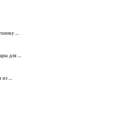
хнику ...
ры для ...
из ...