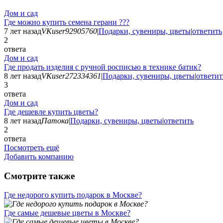
Дом и сад
Где можно купить семена герани ???
7 лет назад
VKuser92905760
|
Подарки, сувениры, цветы
|
ответить
2
ответа
Дом и сад
Где продать изделия с ручной росписью в технике батик?
8 лет назад
VKuser272334361
|
Подарки, сувениры, цветы
|
ответит
3
ответа
Дом и сад
Где дешевле купить цветы?
8 лет назад
Патока
|
Подарки, сувениры, цветы
|
ответить
2
ответа
Посмотреть ещё
Добавить компанию
Смотрите также
Где недорого купить подарок в Москве?
Где самые дешевые цветы в Москве?