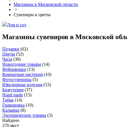
Магазины в Московской области
>
Сувениры и цветы
Дом и сад
Магазины сувениров в Московской обл
Подарки
(
62
)
Цветы
(
52
)
Часы
(
36
)
Новогодние товары
(
14
)
Фейерверки
(
13
)
Комнатные растения
(
10
)
Фотосувениры
(
5
)
Ювелирные изделия
(
53
)
Бижутерия
(
37
)
Hand made
(
15
)
Табак
(
14
)
Гравировка
(
10
)
Кальяны
(
8
)
Эзотерические товары
(
3
)
Найдено
270 мест