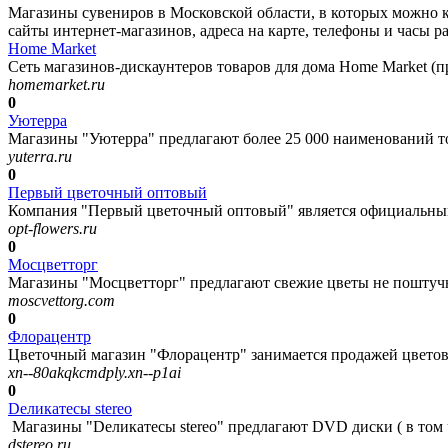
Магазины сувениров в Московской области, в которых можно 
сайты интернет-магазинов, адреса на карте, телефоны и часы р
Home Market
Сеть магазинов-дискаунтеров товаров для дома Home Market (пр
homemarket.ru
0
Уютерра
Магазины "Уютерра" предлагают более 25 000 наименований това
yuterra.ru
0
Первый цветочный оптовый
Компания "Первый цветочный оптовый" является официальным 
opt-flowers.ru
0
Мосцветторг
Магазины "Мосцветторг" предлагают свежие цветы не поштучно,
moscvettorg.com
0
Флорацентр
Цветочный магазин "Флорацентр" занимается продажей цветов и
xn--80akqkcmdply.xn--p1ai
0
Dеликатесы stereo
Магазины "Dеликатесы stereo" предлагают DVD диски ( в том ч
dstereo.ru