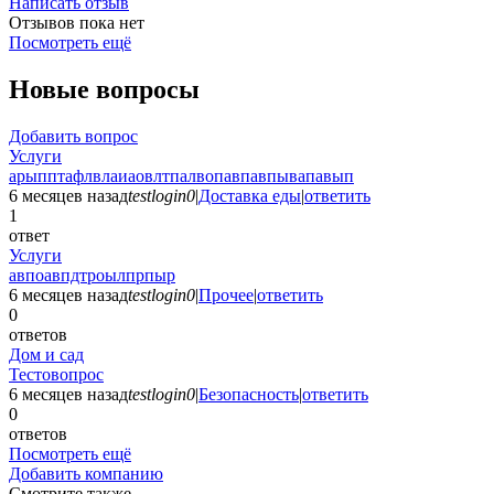
Написать отзыв
Отзывов пока нет
Посмотреть ещё
Новые вопросы
Добавить вопрос
Услуги
арыпптафлвлаиаовлтпалвопавпавпывапавып
6 месяцев назад
testlogin0
|
Доставка еды
|
ответить
1
ответ
Услуги
авпоавпдтроылпрпыр
6 месяцев назад
testlogin0
|
Прочее
|
ответить
0
ответов
Дом и сад
Тестовопрос
6 месяцев назад
testlogin0
|
Безопасность
|
ответить
0
ответов
Посмотреть ещё
Добавить компанию
Смотрите также