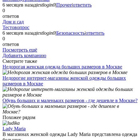
6 месяцев назад
testlogin0
|
Прочее
|
ответить
0
ответов
Дом и сад
Тестовопрос
6 месяцев назад
testlogin0
|
Безопасность
|
ответить
0
ответов
Посмотреть ещё
Добавить компанию
Смотрите также
Недорогая женская одежда больших размеров в Москве
Недорогие интернет-магазины женской одежды больших
размеров в Москве
Обувь больших и маленьких размеров - где дешевле в Москве?
Похожее рядом
Lady Maria
В магазинах женской одежды Lady Maria представлена одежда
больших ...