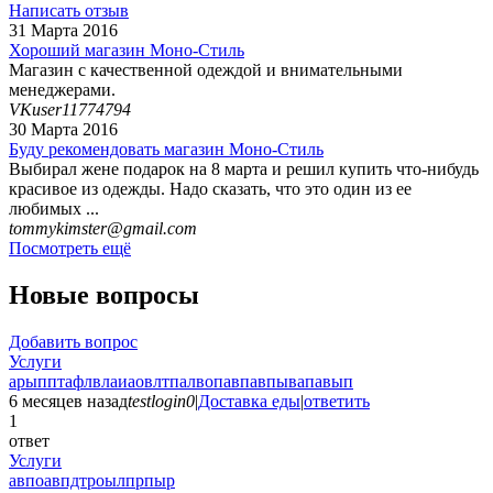
Написать отзыв
31 Марта 2016
Хороший магазин Моно-Стиль
Магазин с качественной одеждой и внимательными
менеджерами.
VKuser11774794
30 Марта 2016
Буду рекомендовать магазин Моно-Стиль
Выбирал жене подарок на 8 марта и решил купить что-нибудь
красивое из одежды. Надо сказать, что это один из ее
любимых ...
tommykimster@gmail.com
Посмотреть ещё
Новые вопросы
Добавить вопрос
Услуги
арыпптафлвлаиаовлтпалвопавпавпывапавып
6 месяцев назад
testlogin0
|
Доставка еды
|
ответить
1
ответ
Услуги
авпоавпдтроылпрпыр