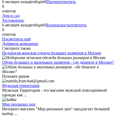
6 месяцев назад
testlogin0
|
Прочее
|
ответить
0
ответов
Дом и сад
Тестовопрос
6 месяцев назад
testlogin0
|
Безопасность
|
ответить
0
ответов
Посмотреть ещё
Добавить компанию
Смотрите также
Недорогая женская одежда больших размеров в Москве
Обувь больших и маленьких размеров - где дешевле в Москве?
Похожее рядом
Мужская территория
Мужская Территория - это магазин мужской повседневной
одежды как ...
Мир реальных цен
Интернет-магазин "Мир реальных цен" предлагает большой
выбор ...