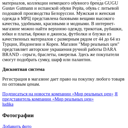
материалов, коллекции немецкого обувного бренда GUGU
Gustav Gutmann и испанской обуви Pepita, обувь с литьевой
подошвой производства Белоруссии. Мужская и женская
одежда в МРЦ представлена базовыми вещами высокого
качества, удобными, красивыми и модными. В интернет-
магазине можно найти верхнюю одежду, трикотаж, рубашки,
юбки и платья, брюки и джинсы, футболки и блузки из
качественных материалов с размерным рядом от 44 до 64 из
Турции, Индонезии и Кореи. Магазин "Мир реальных цен"
представляет авторские украшения ручной работы DARA
BRAND - серьги, браслеты, ожерелья. Здесь же покупатели
смогут подобрать сумку, шарф или палантин.
Дисконтная система
Регистрация в магазине дает право на покупку любого товарв
по оптовым ценам.
Подписаться на новости
компании «Мир реальных цен»
Я
представитель
компании «Мир реальных цен»
ludika
Фотографии
Добавить фото