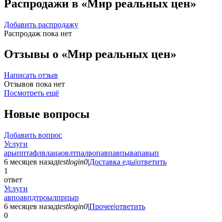
Распродажи в «Мир реальных цен»
Добавить распродажу
Распродаж пока нет
Отзывы о «Мир реальных цен»
Написать отзыв
Отзывов пока нет
Посмотреть ещё
Новые вопросы
Добавить вопрос
Услуги
арыпптафлвлаиаовлтпалвопавпавпывапавып
6 месяцев назад
testlogin0
|
Доставка еды
|
ответить
1
ответ
Услуги
авпоавпдтроылпрпыр
6 месяцев назад
testlogin0
|
Прочее
|
ответить
0