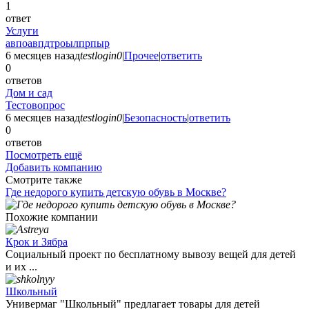
1
ответ
Услуги
авпоавпдтроылпрпыр
6 месяцев назад
testlogin0
|
Прочее
|
ответить
0
ответов
Дом и сад
Тестовопрос
6 месяцев назад
testlogin0
|
Безопасность
|
ответить
0
ответов
Посмотреть ещё
Добавить компанию
Смотрите также
Где недорого купить детскую обувь в Москве?
Похожие компании
Крок и Зябра
Социальный проект по бесплатному вывозу вещей для детей
и их ...
Школьный
Универмаг "Школьный" предлагает товары для детей