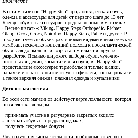
ВКонтакте
В сети магазинов "Happy Step" продаются детская обувь,
одежда и аксессуары для детей от первого шага до 13 лет.
Бренды обуви и аксессуаров, представленные в магазинах
«Весело шагать»: Viking, Happy Steps Orthopedic, Richter,
Olang, Geox, Crocs, Naturino, Happy Steps, Falke и другие. В
продаже имеется обувь с различными видами климатических
мембран, несколько концепций подхода к профилактической
обуви для дошкольного возраста и множество других
разработок. Помимо широкого выбора обуви, чулочно-
носочных изделий, косметики для обуви, в "Happy Step"
представлены аксессуары: термобелье и теплые шапки,
панамки и очки с защитой от ультрафиолета, зонты, рюкзаки,
а также верхняя одежда, пляжная одежда и купальники.
Дисконтная система
Во всей сети магазинов действует карта лояльности, которая
позволяет владельцам:
- принимать участие в регулярных закрытых акциях;
- покупать обувь на предраспродажах;
- получать секретные бонусы.
Для получения карты лояльности необходимо совершить