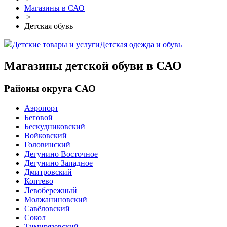
Магазины в САО
>
Детская обувь
Детские товары и услуги
Детская одежда и обувь
Магазины детской обуви в САО
Районы округа САО
Аэропорт
Беговой
Бескудниковский
Войковский
Головинский
Дегунино Восточное
Дегунино Западное
Дмитровский
Коптево
Левобережный
Молжаниновский
Савёловский
Сокол
Тимирязевский