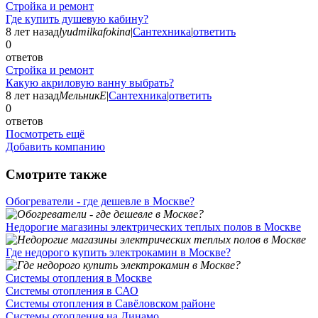
Стройка и ремонт
Где купить душевую кабину?
8 лет назад
lyudmilkafokina
|
Сантехника
|
ответить
0
ответов
Стройка и ремонт
Какую акриловую ванну выбрать?
8 лет назад
МельникЕ
|
Сантехника
|
ответить
0
ответов
Посмотреть ещё
Добавить компанию
Смотрите также
Обогреватели - где дешевле в Москве?
Недорогие магазины электрических теплых полов в Москве
Где недорого купить электрокамин в Москве?
Системы отопления в Москве
Системы отопления в САО
Системы отопления в Савёловском районе
Системы отопления на Динамо