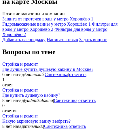
на карте Москвы
Похожие магазины и компании
Защита от протечек воды у метро Хорошёво
1
Гидромассажные ванны у метро Хорошёво
1
Фильтры для
воды у метро Хорошёво
2
Фильтры для воды у метро
Хорошёво
2
Добавить раcпродажу
Написать отзыв
Задать вопрос
Вопросы по теме
Стройка и ремонт
Где лучше купить душевую кабину в Москве?
6 лет назад
Анатолий
|
Сантехника
|
ответить
1
ответ
Стройка и ремонт
Где купить душевую кабину?
8 лет назад
lyudmilkafokina
|
Сантехника
|
ответить
0
ответов
Стройка и ремонт
Какую акриловую ванну выбрать?
8 лет назад
МельникЕ
|
Сантехника
|
ответить