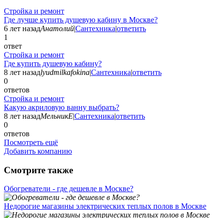
Стройка и ремонт
Где лучше купить душевую кабину в Москве?
6 лет назад
Анатолий
|
Сантехника
|
ответить
1
ответ
Стройка и ремонт
Где купить душевую кабину?
8 лет назад
lyudmilkafokina
|
Сантехника
|
ответить
0
ответов
Стройка и ремонт
Какую акриловую ванну выбрать?
8 лет назад
МельникЕ
|
Сантехника
|
ответить
0
ответов
Посмотреть ещё
Добавить компанию
Смотрите также
Обогреватели - где дешевле в Москве?
Недорогие магазины электрических теплых полов в Москве