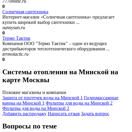
777online.ru
0
Солнечная сантехника
Интернет-магазин «Солнечная сантехника» предлагает
купить широкий выбор сантехники ...
sunnysan.ru
0
Термо Тактик
Компания ООО "Термо Тактик" – один из ведущих
дистрибьюторов теплотехнического оборудования ...
termotactic.ru
0
Системы отопления на Минской на
карте Москвы
Похожие магазины и компании
Защита от протечек воды на Минской
1
Гидромассажные
ванны на Минской
1
Фильтры для воды на Минской
2
Фильтры для воды на Минской
2
Добавить раcпродажу
Написать отзыв
Задать вопрос
Вопросы по теме