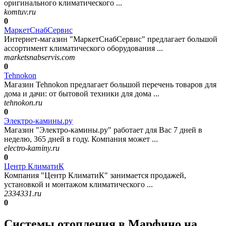
оригинального климатического ...
komtuv.ru
0
МаркетСнабСервис
Интернет-магазин "МаркетСнабСервис" предлагает большой
ассортимент климатического оборудования ...
marketsnabservis.com
0
Tehnokon
Магазин Tehnokon предлагает большой перечень товаров для
дома и дачи: от бытовой техники для дома ...
tehnokon.ru
0
Электро-камины.ру
Магазин "Электро-камины.ру" работает для Вас 7 дней в
неделю, 365 дней в году. Компания может ...
electro-kaminy.ru
0
Центр КлиматиК
Компания "Центр КлиматиК" занимается продажей,
установкой и монтажом климатического ...
2334331.ru
0
Системы отопления в Марфино на