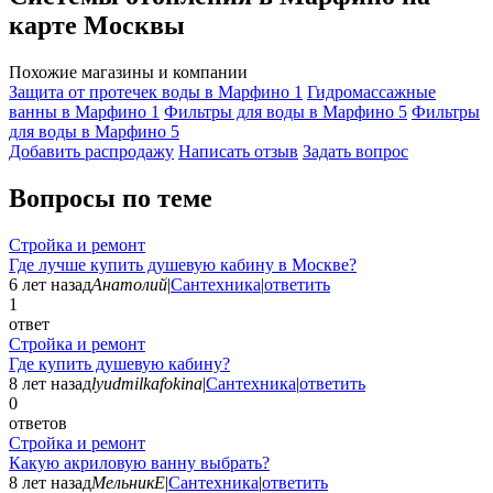
карте Москвы
Похожие магазины и компании
Защита от протечек воды в Марфино
1
Гидромассажные
ванны в Марфино
1
Фильтры для воды в Марфино
5
Фильтры
для воды в Марфино
5
Добавить раcпродажу
Написать отзыв
Задать вопрос
Вопросы по теме
Стройка и ремонт
Где лучше купить душевую кабину в Москве?
6 лет назад
Анатолий
|
Сантехника
|
ответить
1
ответ
Стройка и ремонт
Где купить душевую кабину?
8 лет назад
lyudmilkafokina
|
Сантехника
|
ответить
0
ответов
Стройка и ремонт
Какую акриловую ванну выбрать?
8 лет назад
МельникЕ
|
Сантехника
|
ответить