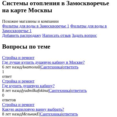
Системы отопления в Замоскворечье
на карте Москвы
Похожие магазины и компании
Фильтры для воды в Замоскворечье
1
Фильтры для воды в
Замоскворечье
1
Добавить раcпродажу
Написать отзыв
Задать вопрос
Вопросы по теме
Стройка и ремонт
Где лучше купить душевую кабину в Москве?
6 лет назад
Анатолий
|
Сантехника
|
ответить
1
ответ
Стройка и ремонт
Где купить душевую кабину?
8 лет назад
lyudmilkafokina
|
Сантехника
|
ответить
0
ответов
Стройка и ремонт
Какую акриловую ванну выбрать?
8 лет назад
МельникЕ
|
Сантехника
|
ответить