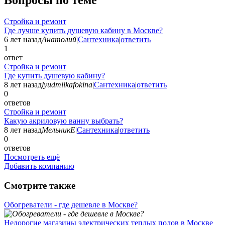
Стройка и ремонт
Где лучше купить душевую кабину в Москве?
6 лет назад
Анатолий
|
Сантехника
|
ответить
1
ответ
Стройка и ремонт
Где купить душевую кабину?
8 лет назад
lyudmilkafokina
|
Сантехника
|
ответить
0
ответов
Стройка и ремонт
Какую акриловую ванну выбрать?
8 лет назад
МельникЕ
|
Сантехника
|
ответить
0
ответов
Посмотреть ещё
Добавить компанию
Смотрите также
Обогреватели - где дешевле в Москве?
Недорогие магазины электрических теплых полов в Москве