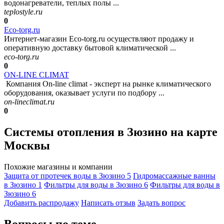
водонагреватели, теплых полы ...
teplostyle.ru
0
Eco-torg.ru
Интернет-магазин Eco-torg.ru осуществляют продажу и
оперативную доставку бытовой климатической ...
eco-torg.ru
0
ON-LINE CLIMAT
Компания On-line climat - эксперт на рынке климатического
оборудования, оказывает услуги по подбору ...
on-lineclimat.ru
0
Системы отопления в Зюзино на карте
Москвы
Похожие магазины и компании
Защита от протечек воды в Зюзино
5
Гидромассажные ванны
в Зюзино
1
Фильтры для воды в Зюзино
6
Фильтры для воды в
Зюзино
6
Добавить раcпродажу
Написать отзыв
Задать вопрос
Вопросы по теме