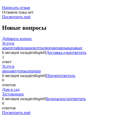
Написать отзыв
Отзывов пока нет
Посмотреть ещё
Новые вопросы
Добавить вопрос
Услуги
арыпптафлвлаиаовлтпалвопавпавпывапавып
6 месяцев назад
testlogin0
|
Доставка еды
|
ответить
1
ответ
Услуги
авпоавпдтроылпрпыр
6 месяцев назад
testlogin0
|
Прочее
|
ответить
0
ответов
Дом и сад
Тестовопрос
6 месяцев назад
testlogin0
|
Безопасность
|
ответить
0
ответов
Посмотреть ещё