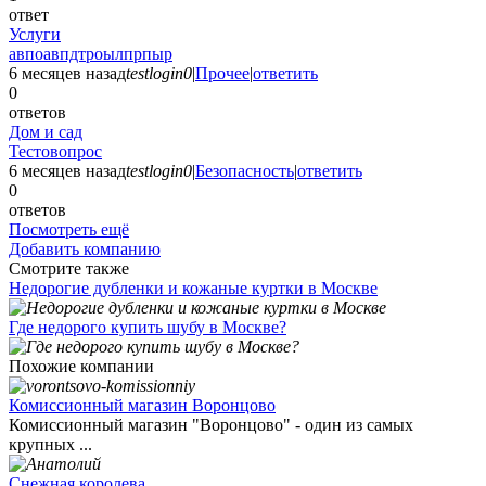
ответ
Услуги
авпоавпдтроылпрпыр
6 месяцев назад
testlogin0
|
Прочее
|
ответить
0
ответов
Дом и сад
Тестовопрос
6 месяцев назад
testlogin0
|
Безопасность
|
ответить
0
ответов
Посмотреть ещё
Добавить компанию
Смотрите также
Недорогие дубленки и кожаные куртки в Москве
Где недорого купить шубу в Москве?
Похожие компании
Комиссионный магазин Воронцово
Комиссионный магазин "Воронцово" - один из самых
крупных ...
Снежная королева