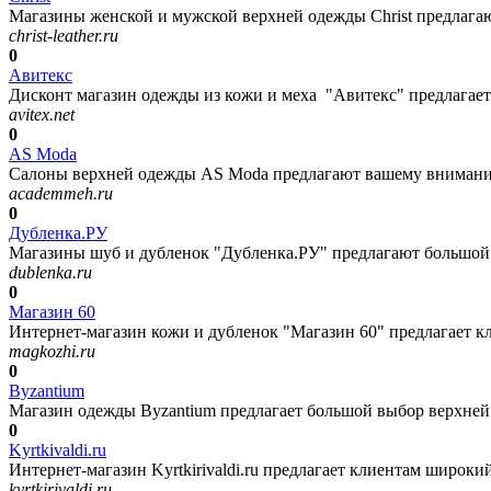
Магазины женской и мужской верхней одежды Christ предлагают
christ-leather.ru
0
Авитекс
Дисконт магазин одежды из кожи и меха "Авитекс" предлагает
avitex.net
0
AS Moda
Салоны верхней одежды AS Moda предлагают вашему вниманию
academmeh.ru
0
Дубленка.РУ
Магазины шуб и дубленок "Дубленка.РУ" предлагают большой 
dublenka.ru
0
Магазин 60
Интернет-магазин кожи и дубленок "Магазин 60" предлагает к
magkozhi.ru
0
Byzantium
Магазин одежды Byzantium предлагает большой выбор верхней 
0
Kyrtkivaldi.ru
Интернет-магазин Kyrtkirivaldi.ru предлагает клиентам широки
kyrtkirivaldi.ru