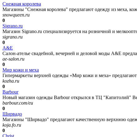
Снежная королева
Магазины "Снежная королева" предлагают одежду из меха, кож
snowqueen.ru
0
Sigrano.ru
Магазин Sigrano.ru специализируется на розничной и мелкоопт
sigrano.ru
0
А&Е
Салон-ателье свадебной, вечерней и деловой моды А&Е предла
ae-salon.ru
0
Мир кожи и меха
Гипермаркеты верхней одежды «Мир кожи и меха» предлагают 
kozha.ru
0
Barbour
Новый магазин одежды Barbour открылся в ТЦ "Капитолий" Верн
barbour.com/eu
0
Ширвадо
Магазины "Ширвадо" предлагают качественную верхнюю одежду
koja.fo.ru
0
Christ