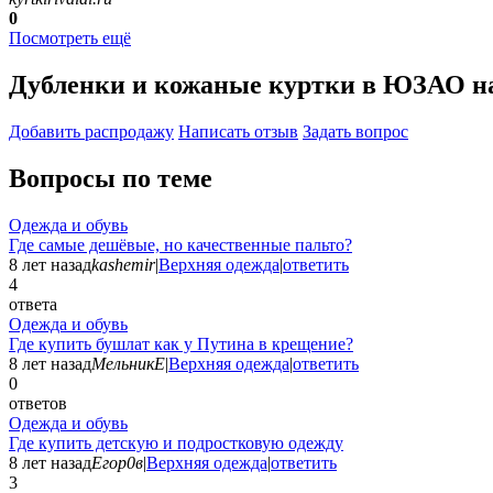
0
Посмотреть ещё
Дубленки и кожаные куртки в ЮЗАО н
Добавить раcпродажу
Написать отзыв
Задать вопрос
Вопросы по теме
Одежда и обувь
Где самые дешёвые, но качественные пальто?
8 лет назад
kashemir
|
Верхняя одежда
|
ответить
4
ответа
Одежда и обувь
Где купить бушлат как у Путина в крещение?
8 лет назад
МельникЕ
|
Верхняя одежда
|
ответить
0
ответов
Одежда и обувь
Где купить детскую и подростковую одежду
8 лет назад
Егор0в
|
Верхняя одежда
|
ответить
3