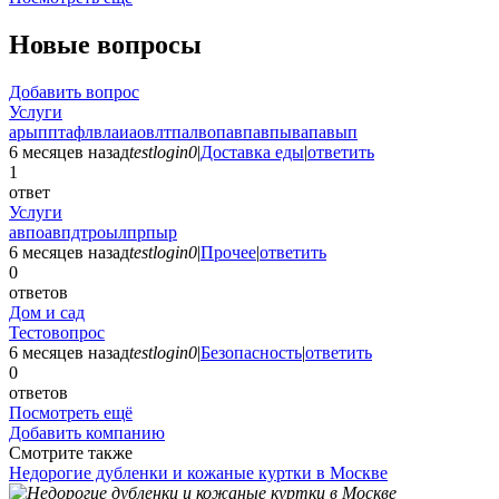
Новые вопросы
Добавить вопрос
Услуги
арыпптафлвлаиаовлтпалвопавпавпывапавып
6 месяцев назад
testlogin0
|
Доставка еды
|
ответить
1
ответ
Услуги
авпоавпдтроылпрпыр
6 месяцев назад
testlogin0
|
Прочее
|
ответить
0
ответов
Дом и сад
Тестовопрос
6 месяцев назад
testlogin0
|
Безопасность
|
ответить
0
ответов
Посмотреть ещё
Добавить компанию
Смотрите также
Недорогие дубленки и кожаные куртки в Москве