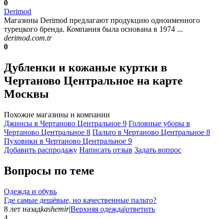
0
Derimod
Магазины Derimod предлагают продукцию одноименного
турецкого бренда. Компания была основана в 1974 ...
derimod.com.tr
0
Дубленки и кожаные куртки в
Чертаново Центральное на карте
Москвы
Похожие магазины и компании
Джинсы в Чертаново Центральное
9
Головные уборы в
Чертаново Центральное
8
Пальто в Чертаново Центральное
8
Пуховики в Чертаново Центральное
9
Добавить раcпродажу
Написать отзыв
Задать вопрос
Вопросы по теме
Одежда и обувь
Где самые дешёвые, но качественные пальто?
8 лет назад
kashemir
|
Верхняя одежда
|
ответить
4