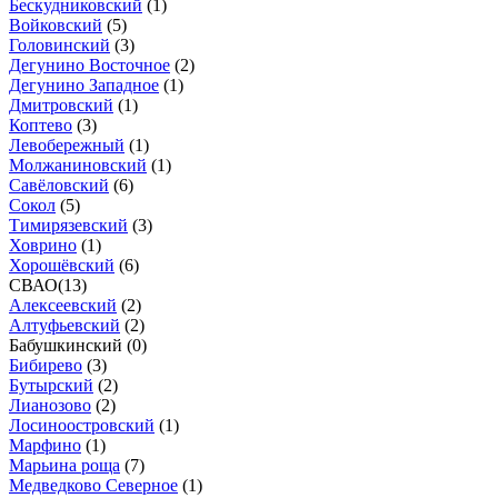
Бескудниковский
(
1
)
Войковский
(
5
)
Головинский
(
3
)
Дегунино Восточное
(
2
)
Дегунино Западное
(
1
)
Дмитровский
(
1
)
Коптево
(
3
)
Левобережный
(
1
)
Молжаниновский
(
1
)
Савёловский
(
6
)
Сокол
(
5
)
Тимирязевский
(
3
)
Ховрино
(
1
)
Хорошёвский
(
6
)
СВАО
(
13
)
Алексеевский
(
2
)
Алтуфьевский
(
2
)
Бабушкинский (
0
)
Бибирево
(
3
)
Бутырский
(
2
)
Лианозово
(
2
)
Лосиноостровский
(
1
)
Марфино
(
1
)
Марьина роща
(
7
)
Медведково Северное
(
1
)