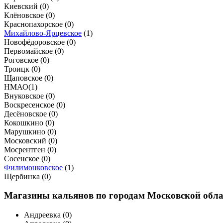
Киевский (
0
)
Клёновское (
0
)
Краснопахорское (
0
)
Михайлово-Ярцевское
(
1
)
Новофёдоровское (
0
)
Первомайское (
0
)
Роговское (
0
)
Троицк (
0
)
Щаповское (
0
)
НМАО
(
1
)
Внуковское (
0
)
Воскресенское (
0
)
Десёновское (
0
)
Кокошкино (
0
)
Марушкино (
0
)
Московский (
0
)
Мосрентген (
0
)
Сосенское (
0
)
Филимонковское
(
1
)
Щербинка (
0
)
Магазины кальянов по городам Московской обла
Андреевка (
0
)