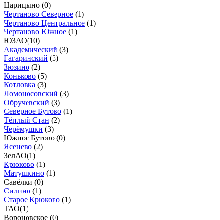
Царицыно (
0
)
Чертаново Северное
(
1
)
Чертаново Центральное
(
1
)
Чертаново Южное
(
1
)
ЮЗАО
(
10
)
Академический
(
3
)
Гагаринский
(
3
)
Зюзино
(
2
)
Коньково
(
5
)
Котловка
(
3
)
Ломоносовский
(
3
)
Обручевский
(
3
)
Северное Бутово
(
1
)
Тёплый Стан
(
2
)
Черёмушки
(
3
)
Южное Бутово (
0
)
Ясенево
(
2
)
ЗелАО
(
1
)
Крюково
(
1
)
Матушкино
(
1
)
Савёлки (
0
)
Силино
(
1
)
Старое Крюково
(
1
)
ТАО
(
1
)
Вороновское (
0
)