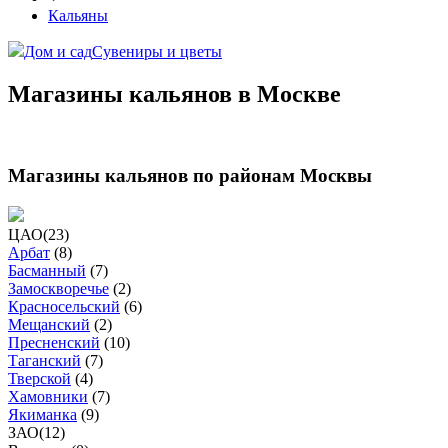
Кальяны
Дом и сад
Сувениры и цветы
Магазины кальянов в Москве
Магазины кальянов по районам Москвы
ЦАО
(
23
)
Арбат
(
8
)
Басманный
(
7
)
Замоскворечье
(
2
)
Красносельский
(
6
)
Мещанский
(
2
)
Пресненский
(
10
)
Таганский
(
7
)
Тверской
(
4
)
Хамовники
(
7
)
Якиманка
(
9
)
ЗАО
(
12
)