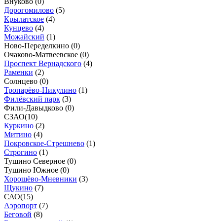
Внуково (
0
)
Дорогомилово
(
5
)
Крылатское
(
4
)
Кунцево
(
4
)
Можайский
(
1
)
Ново-Переделкино (
0
)
Очаково-Матвеевское (
0
)
Проспект Вернадского
(
4
)
Раменки
(
2
)
Солнцево (
0
)
Тропарёво-Никулино
(
1
)
Филёвский парк
(
3
)
Фили-Давыдково (
0
)
СЗАО
(
10
)
Куркино
(
2
)
Митино
(
4
)
Покровское-Стрешнево
(
1
)
Строгино
(
1
)
Тушино Северное (
0
)
Тушино Южное (
0
)
Хорошёво-Мневники
(
3
)
Щукино
(
7
)
САО
(
15
)
Аэропорт
(
7
)
Беговой
(
8
)