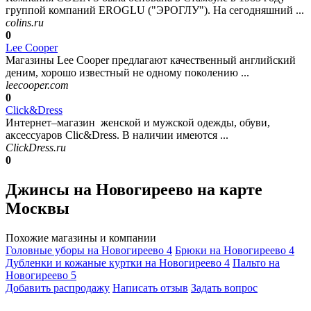
группой компаний EROGLU ("ЭРОГЛУ"). На сегодняшний ...
colins.ru
0
Lee Cooper
Магазины Lee Cooper предлагают качественный английский
деним, хорошо известный не одному поколению ...
leecooper.com
0
Click&Dress
Интернет–магазин женской и мужской одежды, обуви,
аксессуаров Clic&Dress. В наличии имеются ...
ClickDress.ru
0
Джинсы на Новогиреево на карте
Москвы
Похожие магазины и компании
Головные уборы на Новогиреево
4
Брюки на Новогиреево
4
Дубленки и кожаные куртки на Новогиреево
4
Пальто на
Новогиреево
5
Добавить раcпродажу
Написать отзыв
Задать вопрос