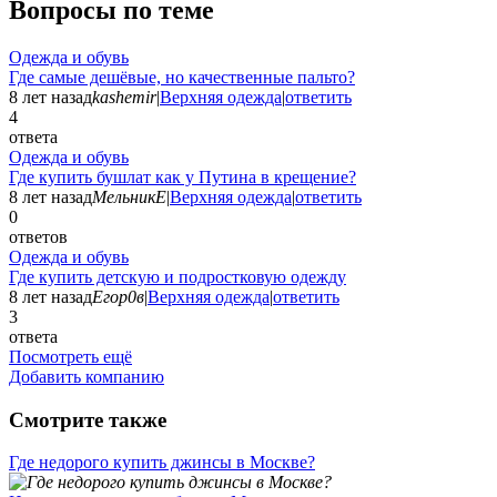
Вопросы по теме
Одежда и обувь
Где самые дешёвые, но качественные пальто?
8 лет назад
kashemir
|
Верхняя одежда
|
ответить
4
ответа
Одежда и обувь
Где купить бушлат как у Путина в крещение?
8 лет назад
МельникЕ
|
Верхняя одежда
|
ответить
0
ответов
Одежда и обувь
Где купить детскую и подростковую одежду
8 лет назад
Егор0в
|
Верхняя одежда
|
ответить
3
ответа
Посмотреть ещё
Добавить компанию
Смотрите также
Где недорого купить джинсы в Москве?