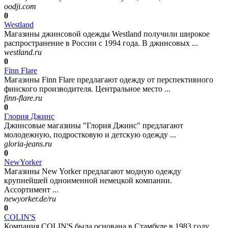
oodji.com
0
Westland
Магазины джинсовой одежды Westland получили широкое
распространение в России с 1994 года. В джинсовых ...
westland.ru
0
Finn Flare
Магазины Finn Flare предлагают одежду от перспективного
финского производителя. Центральное место ...
finn-flare.ru
0
Глория Джинс
Джинсовые магазины "Глория Джинс" предлагают
молодежную, подростковую и детскую одежду ...
gloria-jeans.ru
0
NewYorker
Магазины New Yorker предлагают модную одежду
крупнейшей одноименной немецкой компании.
Ассортимент ...
newyorker.de/ru
0
COLIN'S
Компания COLIN'S была основана в Стамбуле в 1983 году