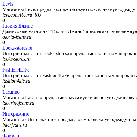
Levis
Магазины Levis предлагают джинсовую повседневную одежду в
levi.com/RU/ru_RU
0
Глория Джинс
Джинсовые магазины "Глория Джинс" предлагают молодежную, 
gloria-jeans.ru
0
Looks-stores.ru
Интернет-магазин Looks-stores.ru предлагает клиентам широки
looks-stores.ru
0
Fashion4LiFe
Интернет-магазин Fashion4LiFe предлагает клиентам широкий а
fashion4life.ru
0
Lacarino
Магазины Lacarino предлагают мужскую и женскую джинсовую о
lacarinojeans.ru
0
Интерджинс
Магазины «Интерджинс» предлагают молодежную одежду таких и
interjeans.ru
0
Форман