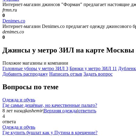
Интернет-магазин джинсов "Форман" предлагает настоящие джин
frmn.ru
0
Denimes.co
Интернет-магазин Denimes.co предлагает одежду джинсового б
denimes.co
0
Джинсы у метро ЗИЛ на карте Москвы
Похожие магазины и компании
Головные уборы у метро ЗИЛ
3
Брюки у метро ЗИЛ
11
Дубленк
Добавить раcпродажу
Написать отзыв
Задать вопрос
Вопросы по теме
Одежда и обувь
Где самые дешёвые, но качественные пальто?
8 лет назад
kashemir
|
Верхняя одежда
|
ответить
4
ответа
Одежда и обувь
Где купить бушлат как у Путина в крещение?