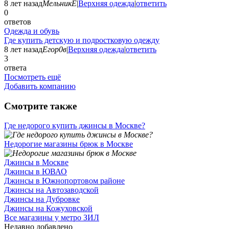
8 лет назад
МельникЕ
|
Верхняя одежда
|
ответить
0
ответов
Одежда и обувь
Где купить детскую и подростковую одежду
8 лет назад
Егор0в
|
Верхняя одежда
|
ответить
3
ответа
Посмотреть ещё
Добавить компанию
Смотрите также
Где недорого купить джинсы в Москве?
Недорогие магазины брюк в Москве
Джинсы в Москве
Джинсы в ЮВАО
Джинсы в Южнопортовом районе
Джинсы на Автозаводской
Джинсы на Дубровке
Джинсы на Кожуховской
Все магазины у метро ЗИЛ
Недавно добавлено