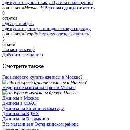
Где купить бушлат как у Путина в крещение?
8 лет назад
МельникЕ
|
Верхняя одежда
|
ответить
0
ответов
Одежда и обувь
Где купить детскую и подростковую одежду
8 лет назад
Егор0в
|
Верхняя одежда
|
ответить
3
ответа
Посмотреть ещё
Добавить компанию
Смотрите также
Где недорого купить джинсы в Москве?
Недорогие магазины брюк в Москве
Джинсы в Москве
Джинсы в СВАО
Джинсы на Ботаническом саду
Джинсы на ВДНХ
Джинсы на Владыкино
Все магазины в Останкинском районе
Недавно добавлено