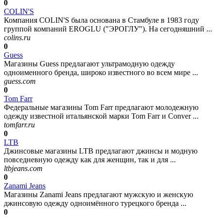
0
COLIN'S
Компания COLIN'S была основана в Стамбуле в 1983 году
группой компаний EROGLU ("ЭРОГЛУ"). На сегодняшний ...
colins.ru
0
Guess
Магазины Guess предлагают ультрамодную одежду
одноименного бренда, широко известного во всем мире ...
guess.com
0
Tom Farr
Федеральные магазины Tom Farr предлагают молодежную
одежду известной итальянской марки Tom Farr и Conver ...
tomfarr.ru
0
LTB
Джинсовые магазины LTB предлагают джинсы и модную
повседневную одежду как для женщин, так и для ...
ltbjeans.com
0
Zanami Jeans
Магазины Zanami Jeans предлагают мужскую и женскую
джинсовую одежду одноимённого турецкого бренда ...
0