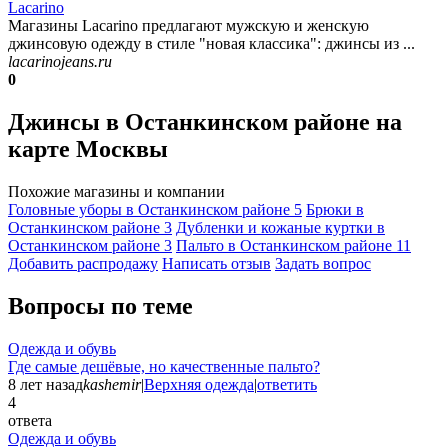
Lacarino
Магазины Lacarino предлагают мужскую и женскую
джинсовую одежду в стиле "новая классика": джинсы из ...
lacarinojeans.ru
0
Джинсы в Останкинском районе на
карте Москвы
Похожие магазины и компании
Головные уборы в Останкинском районе
5
Брюки в
Останкинском районе
3
Дубленки и кожаные куртки в
Останкинском районе
3
Пальто в Останкинском районе
11
Добавить раcпродажу
Написать отзыв
Задать вопрос
Вопросы по теме
Одежда и обувь
Где самые дешёвые, но качественные пальто?
8 лет назад
kashemir
|
Верхняя одежда
|
ответить
4
ответа
Одежда и обувь