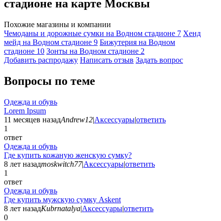
стадионе на карте Москвы
Похожие магазины и компании
Чемоданы и дорожные сумки на Водном стадионе
7
Хенд
мейд на Водном стадионе
9
Бижутерия на Водном
стадионе
10
Зонты на Водном стадионе
2
Добавить раcпродажу
Написать отзыв
Задать вопрос
Вопросы по теме
Одежда и обувь
Lorem Ipsum
11 месяцев назад
Andrew12
|
Аксессуары
|
ответить
1
ответ
Одежда и обувь
Где купить кожаную женскую сумку?
8 лет назад
moskwitch77
|
Аксессуары
|
ответить
1
ответ
Одежда и обувь
Где купить мужскую сумку Askent
8 лет назад
Kubrnatalya
|
Аксессуары
|
ответить
0