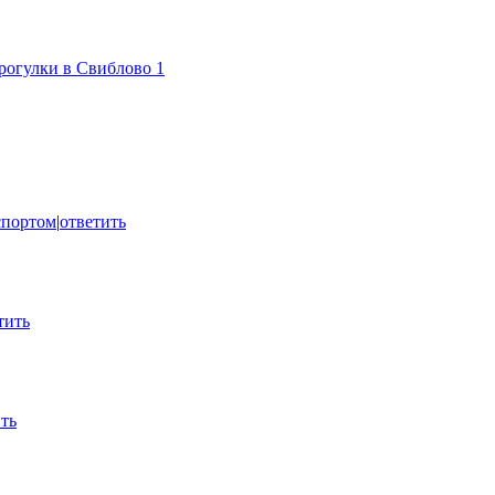
рогулки в Свиблово
1
спортом
|
ответить
тить
ть