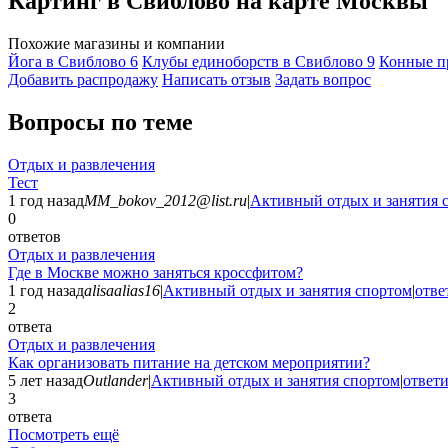
Картинг в Свиблово на карте Москвы
Похожие магазины и компании
Йога в Свиблово
6
Клубы единоборств в Свиблово
9
Конные п
Добавить раcпродажу
Написать отзыв
Задать вопрос
Вопросы по теме
Отдых и развлечения
Тест
1 год назад
MM_bokov_2012@list.ru
|
Активный отдых и занятия 
0
ответов
Отдых и развлечения
Где в Москве можно заняться кроссфитом?
1 год назад
alisaalias16
|
Активный отдых и занятия спортом
|
отве
2
ответа
Отдых и развлечения
Как организовать питание на детском мероприятии?
5 лет назад
Outlander
|
Активный отдых и занятия спортом
|
ответи
3
ответа
Посмотреть ещё