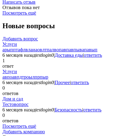
Написать отзыв
Отзывов пока нет
Посмотреть ещё
Новые вопросы
Добавить вопрос
Услуги
арыпптафлвлаиаовлтпалвопавпавпывапавып
6 месяцев назад
testlogin0
|
Доставка еды
|
ответить
1
ответ
Услуги
авпоавпдтроылпрпыр
6 месяцев назад
testlogin0
|
Прочее
|
ответить
0
ответов
Дом и сад
Тестовопрос
6 месяцев назад
testlogin0
|
Безопасность
|
ответить
0
ответов
Посмотреть ещё
Добавить компанию