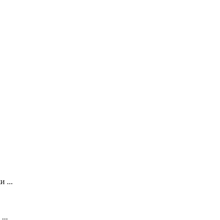
 ...
...