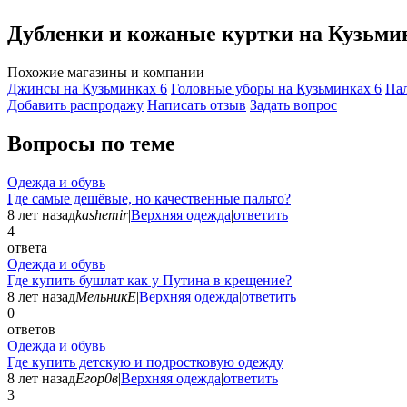
Дубленки и кожаные куртки на Кузьми
Похожие магазины и компании
Джинсы на Кузьминках
6
Головные уборы на Кузьминках
6
Пал
Добавить раcпродажу
Написать отзыв
Задать вопрос
Вопросы по теме
Одежда и обувь
Где самые дешёвые, но качественные пальто?
8 лет назад
kashemir
|
Верхняя одежда
|
ответить
4
ответа
Одежда и обувь
Где купить бушлат как у Путина в крещение?
8 лет назад
МельникЕ
|
Верхняя одежда
|
ответить
0
ответов
Одежда и обувь
Где купить детскую и подростковую одежду
8 лет назад
Егор0в
|
Верхняя одежда
|
ответить
3