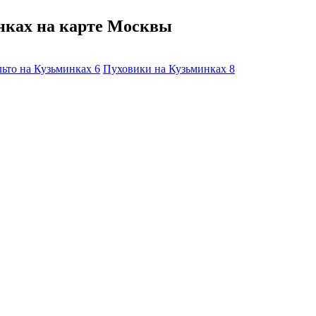
нках на карте Москвы
ьто на Кузьминках
6
Пуховики на Кузьминках
8