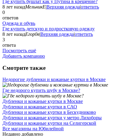
Где купить бушлат как у Путина в крещение?
8 лет назад
МельникЕ
|
Верхняя одежда
|
ответить
0
ответов
Одежда и обувь
Где купить детскую и подростковую одежду
8 лет назад
Егор0в
|
Верхняя одежда
|
ответить
3
ответа
Посмотреть ещё
Добавить компанию
Смотрите также
Недорогие дубленки и кожаные куртки в Москве
Где недорого купить шубу в Москве?
Дубленки и кожаные куртки в Москве
Дубленки и кожаные куртки в САО
Дубленки и кожаные куртки в Бескудниково
Дубленки и кожаные куртки у метро Лихоборы
Дубленки и кожаные куртки на Селигерской
Все магазины на Юбилейной
Недавно добавлено