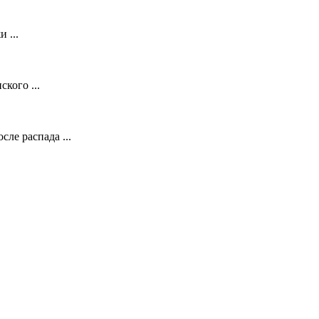
 ...
кого ...
ле распада ...