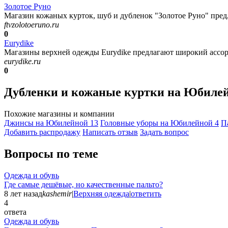
Золотое Руно
Магазин кожаных курток, шуб и дубленок "Золотое Руно" предл
ftvzolotoeruno.ru
0
Eurydike
Магазины верхней одежды Eurydike предлагают широкий ассорт
eurydike.ru
0
Дубленки и кожаные куртки на Юбиле
Похожие магазины и компании
Джинсы на Юбилейной
13
Головные уборы на Юбилейной
4
П
Добавить раcпродажу
Написать отзыв
Задать вопрос
Вопросы по теме
Одежда и обувь
Где самые дешёвые, но качественные пальто?
8 лет назад
kashemir
|
Верхняя одежда
|
ответить
4
ответа
Одежда и обувь