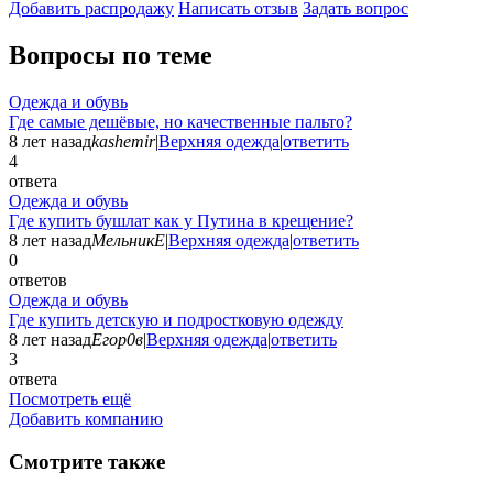
Добавить раcпродажу
Написать отзыв
Задать вопрос
Вопросы по теме
Одежда и обувь
Где самые дешёвые, но качественные пальто?
8 лет назад
kashemir
|
Верхняя одежда
|
ответить
4
ответа
Одежда и обувь
Где купить бушлат как у Путина в крещение?
8 лет назад
МельникЕ
|
Верхняя одежда
|
ответить
0
ответов
Одежда и обувь
Где купить детскую и подростковую одежду
8 лет назад
Егор0в
|
Верхняя одежда
|
ответить
3
ответа
Посмотреть ещё
Добавить компанию
Смотрите также