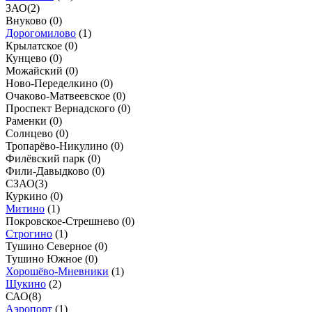
ЗАО
(
2
)
Внуково (
0
)
Дорогомилово
(
1
)
Крылатское (
0
)
Кунцево (
0
)
Можайский (
0
)
Ново-Переделкино (
0
)
Очаково-Матвеевское (
0
)
Проспект Вернадского (
0
)
Раменки (
0
)
Солнцево (
0
)
Тропарёво-Никулино (
0
)
Филёвский парк (
0
)
Фили-Давыдково (
0
)
СЗАО
(
3
)
Куркино (
0
)
Митино
(
1
)
Покровское-Стрешнево (
0
)
Строгино
(
1
)
Тушино Северное (
0
)
Тушино Южное (
0
)
Хорошёво-Мневники
(
1
)
Щукино
(
2
)
САО
(
8
)
Аэропорт
(
1
)