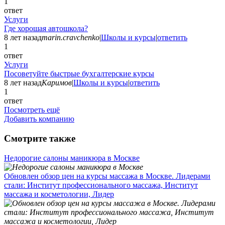
1
ответ
Услуги
Где хорошая автошкола?
8 лет назад
marin.cravchenko
|
Школы и курсы
|
ответить
1
ответ
Услуги
Посоветуйте быстрые бухгалтерские курсы
8 лет назад
Каримов
|
Школы и курсы
|
ответить
1
ответ
Посмотреть ещё
Добавить компанию
Смотрите также
Недорогие салоны маникюра в Москве
Обновлен обзор цен на курсы массажа в Москве. Лидерами
стали: Институт профессионального массажа, Институт
массажа и косметологии, Лидер