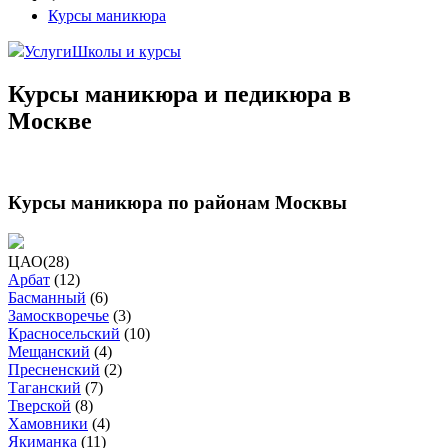
Курсы маникюра
Услуги
Школы и курсы
Курсы маникюра и педикюра в
Москве
Курсы маникюра по районам Москвы
ЦАО
(
28
)
Арбат
(
12
)
Басманный
(
6
)
Замоскворечье
(
3
)
Красносельский
(
10
)
Мещанский
(
4
)
Пресненский
(
2
)
Таганский
(
7
)
Тверской
(
8
)
Хамовники
(
4
)
Якиманка
(
11
)