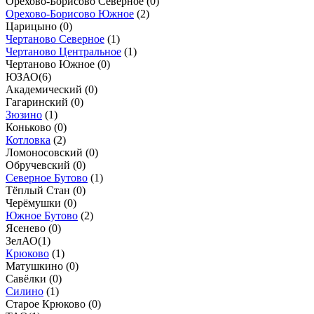
Орехово-Борисово Северное (
0
)
Орехово-Борисово Южное
(
2
)
Царицыно (
0
)
Чертаново Северное
(
1
)
Чертаново Центральное
(
1
)
Чертаново Южное (
0
)
ЮЗАО
(
6
)
Академический (
0
)
Гагаринский (
0
)
Зюзино
(
1
)
Коньково (
0
)
Котловка
(
2
)
Ломоносовский (
0
)
Обручевский (
0
)
Северное Бутово
(
1
)
Тёплый Стан (
0
)
Черёмушки (
0
)
Южное Бутово
(
2
)
Ясенево (
0
)
ЗелАО
(
1
)
Крюково
(
1
)
Матушкино (
0
)
Савёлки (
0
)
Силино
(
1
)
Старое Крюково (
0
)