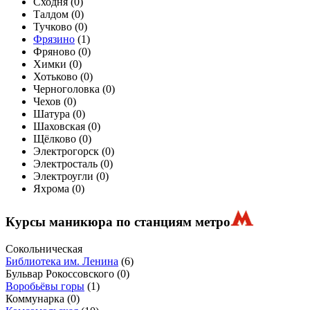
Сходня (
0
)
Талдом (
0
)
Тучково (
0
)
Фрязино
(
1
)
Фряново (
0
)
Химки (
0
)
Хотьково (
0
)
Черноголовка (
0
)
Чехов (
0
)
Шатура (
0
)
Шаховская (
0
)
Щёлково (
0
)
Электрогорск (
0
)
Электросталь (
0
)
Электроугли (
0
)
Яхрома (
0
)
Курсы маникюра по станциям метро
Сокольническая
Библиотека им. Ленина
(6)
Бульвар Рокоссовского
(0)
Воробьёвы горы
(1)
Коммунарка
(0)