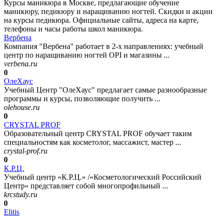
Курсы маникюра в Москве, предлагающие обучение
маникюру, педикюру и наращиванию ногтей. Скидки и акции
на курсы педикюра. Официальные сайты, адреса на карте,
телефоны и часы работы школ маникюра.
Вербена
Компания "Вербена" работает в 2-х направлениях: учебный
центр по наращиванию ногтей OPI и магазины ...
verbena.ru
0
ОлеХаус
Учебный Центр "ОлеХаус" предлагает самые разнообразные
программы и курсы, позволяющие получить ...
olehouse.ru
0
CRYSTAL PROF
Образовательный центр CRYSTAL PROF обучает таким
специальностям как косметолог, массажист, мастер ...
crystal-prof.ru
0
К.Р.Ц.
Учебный центр «К.Р.Ц.» /«Косметологический Российский
Центр» представляет собой многопрофильный ...
krcstudy.ru
0
Elitis