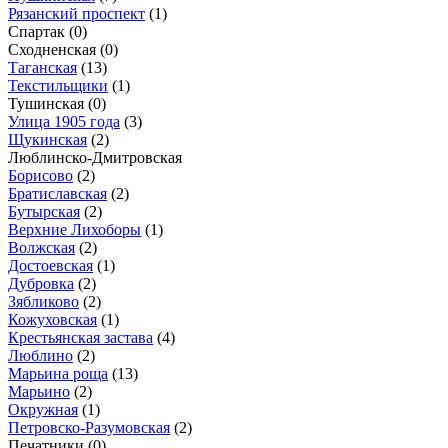
Рязанский проспект
(1)
Спартак
(0)
Сходненская
(0)
Таганская
(13)
Текстильщики
(1)
Тушинская
(0)
Улица 1905 года
(3)
Щукинская
(2)
Люблинско-Дмитровская
Борисово
(2)
Братиславская
(2)
Бутырская
(2)
Верхние Лихоборы
(1)
Волжская
(2)
Достоевская
(1)
Дубровка
(2)
Зябликово
(2)
Кожуховская
(1)
Крестьянская застава
(4)
Люблино
(2)
Марьина роща
(13)
Марьино
(2)
Окружная
(1)
Петровско-Разумовская
(2)
Печатники
(0)