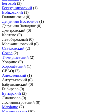
Беговой
(
3
)
Бескудниковский
(
1
)
Войковский
(
1
)
Головинский (
0
)
Дегунино Восточное
(
1
)
Дегунино Западное (
0
)
Дмитровский (
0
)
Коптево (
0
)
Левобережный (
0
)
Молжаниновский (
0
)
Савёловский
(
2
)
Сокол
(
2
)
Тимирязевский
(
2
)
Ховрино (
0
)
Хорошёвский
(
1
)
СВАО
(
12
)
Алексеевский
(
1
)
Алтуфьевский (
0
)
Бабушкинский (
0
)
Бибирево (
0
)
Бутырский
(
2
)
Лианозово (
0
)
Лосиноостровский (
0
)
Марфино
(
2
)
Марьина роща
(
10
)