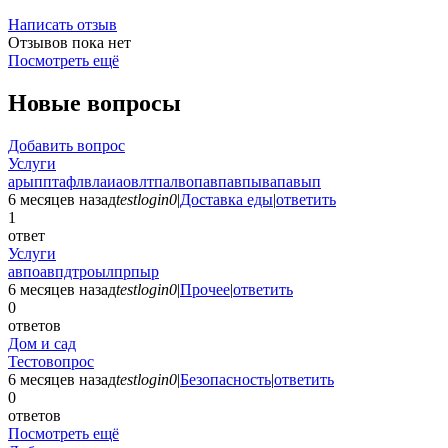
Написать отзыв
Отзывов пока нет
Посмотреть ещё
Новые вопросы
Добавить вопрос
Услуги
арыпптафлвлаиаовлтпалвопавпавпывапавып
6 месяцев назад
testlogin0
|
Доставка еды
|
ответить
1
ответ
Услуги
авпоавпдтроылпрпыр
6 месяцев назад
testlogin0
|
Прочее
|
ответить
0
ответов
Дом и сад
Тестовопрос
6 месяцев назад
testlogin0
|
Безопасность
|
ответить
0
ответов
Посмотреть ещё