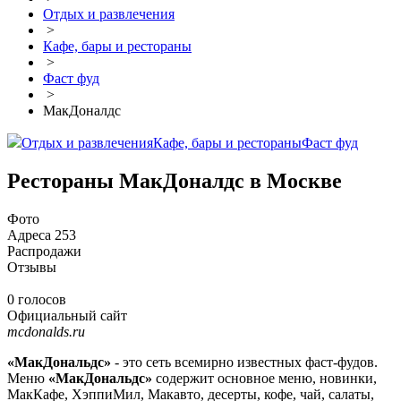
Отдых и развлечения
>
Кафе, бары и рестораны
>
Фаст фуд
>
МакДоналдс
Отдых и развлечения
Кафе, бары и рестораны
Фаст фуд
Рестораны МакДоналдс в Москве
Фото
Адреса
253
Распродажи
Отзывы
0 голосов
Официальный сайт
mcdonalds.ru
«МакДональдс»
- это сеть всемирно известных фаст-фудов.
Меню
«МакДональдс»
содержит основное меню, новинки,
МакКафе, ХэппиМил, Макавто, десерты, кофе, чай, салаты,