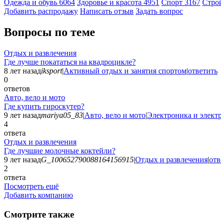
Одежда и обувь
6064
Здоровье и красота
4951
Спорт
3167
Стро
Добавить раcпродажу
Написать отзыв
Задать вопрос
Вопросы по теме
Отдых и развлечения
Где лучше покататься на квадроцикле?
8 лет назад
iksport
|
Активный отдых и занятия спортом
|
ответить
0
ответов
Авто, вело и мото
Где купить гироскутер?
9 лет назад
mariya05_83
|
Авто, вело и мото
|
Электроника и элект
4
ответа
Отдых и развлечения
Где лучшие молочные коктейли?
9 лет назад
G_100652790088164156915
|
Отдых и развлечения
|
отв
2
ответа
Посмотреть ещё
Добавить компанию
Смотрите также