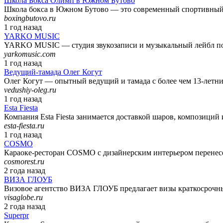
Школа Бокса Олимп в Южном Бутово
Школа бокса в Южном Бутово — это современный спортивный ц
boxingbutovo.ru
1 год назад
YARKO MUSIC
YARKO MUSIC — студия звукозаписи и музыкальный лейбл пол
yarkomusic.com
1 год назад
Ведущий-тамада Олег Когут
Олег Когут — опытный ведущий и тамада с более чем 13-летни
vedushiy-oleg.ru
1 год назад
Esta Fiesta
Компания Esta Fiesta занимается доставкой шаров, композиций 
esta-fiesta.ru
1 год назад
COSMO
Караоке-ресторан COSMO с дизайнерским интерьером перенесет
cosmorest.ru
2 года назад
ВИЗА ГЛОУБ
Визовое агентство ВИЗА ГЛОУБ предлагает визы краткосрочные
visaglobe.ru
2 года назад
Superpr