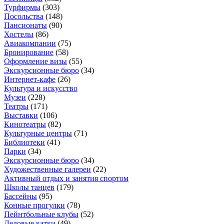
Турфирмы
(
303
)
Посольства
(
148
)
Пансионаты
(
90
)
Хостелы
(
86
)
Авиакомпании
(
75
)
Бронирование
(
58
)
Оформление визы
(
55
)
Экскурсионные бюро
(
34
)
Интернет-кафе
(
26
)
Культура и искусство
Музеи
(
228
)
Театры
(
171
)
Выставки
(
106
)
Кинотеатры
(
82
)
Культурные центры
(
71
)
Библиотеки
(
41
)
Парки
(
34
)
Экскурсионные бюро
(
34
)
Художественные галереи
(
22
)
Активный отдых и занятия спортом
Школы танцев
(
179
)
Бассейны
(
95
)
Конные прогулки
(
78
)
Пейнтбольные клубы
(
52
)
Ледовые катки
(
49
)