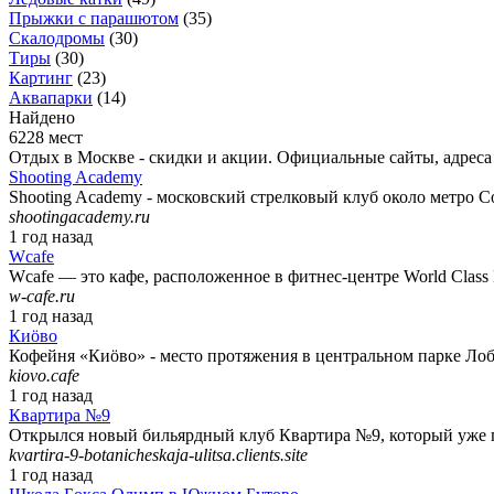
Прыжки с парашютом
(
35
)
Скалодромы
(
30
)
Тиры
(
30
)
Картинг
(
23
)
Аквапарки
(
14
)
Найдено
6228 мест
Отдых в Москве - скидки и акции. Официальные сайты, адреса 
Shooting Academy
Shooting Academy - московский стрелковый клуб около метро 
shootingacademy.ru
1 год назад
Wcafe
Wcafe — это кафе, расположенное в фитнес-центре World Class
w-cafe.ru
1 год назад
Киöво
Кофейня «Киöво» - место протяжения в центральном парке Лоб
kiovo.cafe
1 год назад
Квартира №9
Открылся новый бильярдный клуб Квартира №9, который уже п
kvartira-9-botanicheskaja-ulitsa.clients.site
1 год назад