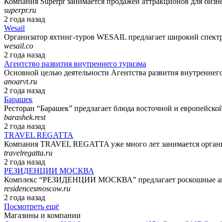
Компания Superpr занимается продажей аттракционов для бизнес
superpr.ru
2 года назад
Wesail
Организатор яхтинг-туров WESAIL предлагает широкий спектр
wesail.co
2 года назад
Агентство развития внутреннего туризма
Основной целью деятельности Агентства развития внутреннего 
anoarvt.ru
2 года назад
Барашек
Ресторан “Барашек” предлагает блюда восточной и европейской
barashek.rest
2 года назад
TRAVEL REGATTA
Компания TRAVEL REGATTA уже много лет занимается организа
travelregatta.ru
2 года назад
РЕЗИДЕНЦИИ МОСКВА
Комплекс “РЕЗИДЕНЦИИ МОСКВА” предлагает роскошные апар
residencesmoscow.ru
2 года назад
Посмотреть ещё
Магазины и компании