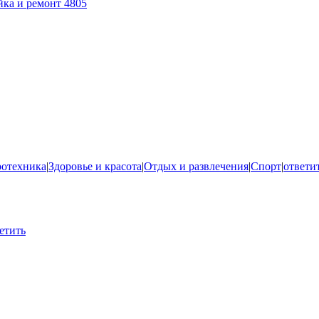
йка и ремонт
4805
ротехника
|
Здоровье и красота
|
Отдых и развлечения
|
Спорт
|
ответи
етить