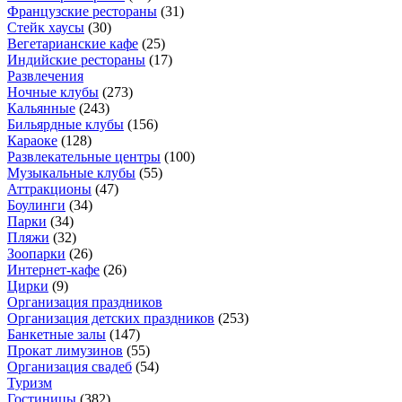
Французские рестораны
(
31
)
Стейк хаусы
(
30
)
Вегетарианские кафе
(
25
)
Индийские рестораны
(
17
)
Развлечения
Ночные клубы
(
273
)
Кальянные
(
243
)
Бильярдные клубы
(
156
)
Караоке
(
128
)
Развлекательные центры
(
100
)
Музыкальные клубы
(
55
)
Аттракционы
(
47
)
Боулинги
(
34
)
Парки
(
34
)
Пляжи
(
32
)
Зоопарки
(
26
)
Интернет-кафе
(
26
)
Цирки
(
9
)
Организация праздников
Организация детских праздников
(
253
)
Банкетные залы
(
147
)
Прокат лимузинов
(
55
)
Организация свадеб
(
54
)
Туризм
Гостиницы
(
382
)