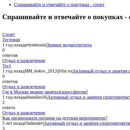
Спрашивайте и отвечайте о покупках - спорт
Спрашивайте и отвечайте о покупках - 
Спорт
Тестовая
1 год назад
artemkassis
|
Зимние виды
|
ответить
0
ответов
Отдых и развлечения
Тест
1 год назад
MM_bokov_2012@list.ru
|
Активный отдых и занятия 
0
ответов
Отдых и развлечения
Где в Москве можно заняться кроссфитом?
1 год назад
alisaalias16
|
Активный отдых и занятия спортом
|
отве
2
ответа
Отдых и развлечения
Как организовать питание на детском мероприятии?
5 лет назад
Outlander
|
Активный отдых и занятия спортом
|
ответи
3