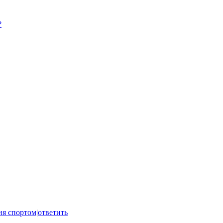
?
ия спортом
|
ответить