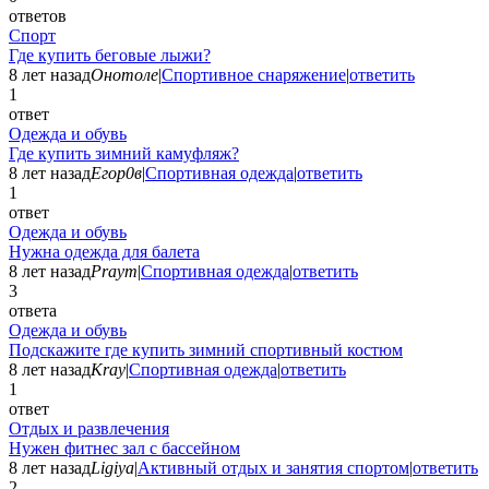
ответов
Спорт
Где купить беговые лыжи?
8 лет назад
Онотоле
|
Спортивное снаряжение
|
ответить
1
ответ
Одежда и обувь
Где купить зимний камуфляж?
8 лет назад
Егор0в
|
Спортивная одежда
|
ответить
1
ответ
Одежда и обувь
Нужна одежда для балета
8 лет назад
Praym
|
Спортивная одежда
|
ответить
3
ответа
Одежда и обувь
Подскажите где купить зимний спортивный костюм
8 лет назад
Kray
|
Спортивная одежда
|
ответить
1
ответ
Отдых и развлечения
Нужен фитнес зал с бассейном
8 лет назад
Ligiya
|
Активный отдых и занятия спортом
|
ответить
2