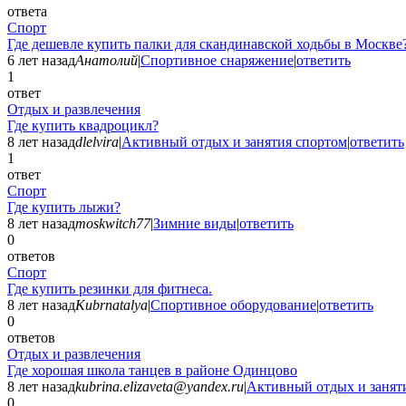
ответа
Спорт
Где дешевле купить палки для скандинавской ходьбы в Москве
6 лет назад
Анатолий
|
Спортивное снаряжение
|
ответить
1
ответ
Отдых и развлечения
Где купить квадроцикл?
8 лет назад
dlelvira
|
Активный отдых и занятия спортом
|
ответить
1
ответ
Спорт
Где купить лыжи?
8 лет назад
moskwitch77
|
Зимние виды
|
ответить
0
ответов
Спорт
Где купить резинки для фитнеса.
8 лет назад
Kubrnatalya
|
Спортивное оборудование
|
ответить
0
ответов
Отдых и развлечения
Где хорошая школа танцев в районе Одинцово
8 лет назад
kubrina.elizaveta@yandex.ru
|
Активный отдых и занят
0