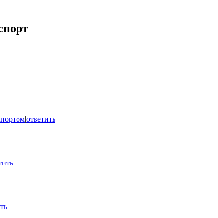
спорт
спортом
|
ответить
тить
ть