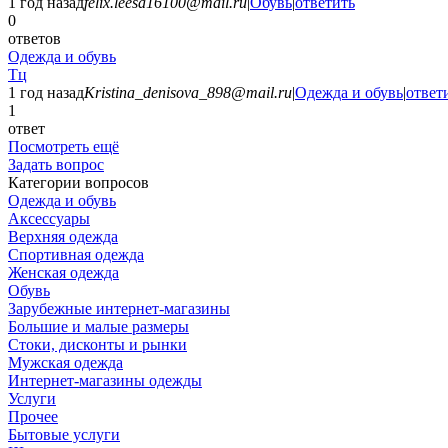
1 год назад
felix.leesa16100@mail.ru
|
Обувь
|
ответить
0
ответов
Одежда и обувь
Тц
1 год назад
Kristina_denisova_898@mail.ru
|
Одежда и обувь
|
ответ
1
ответ
Посмотреть ещё
Задать вопрос
Категории вопросов
Одежда и обувь
Аксессуары
Верхняя одежда
Спортивная одежда
Женская одежда
Обувь
Зарубежные интернет-магазины
Большие и малые размеры
Стоки, дисконты и рынки
Мужская одежда
Интернет-магазины одежды
Услуги
Прочее
Бытовые услуги