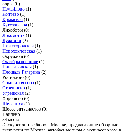
Зорге
(0)
Измайлово
(1)
Коптево
(1)
Крымская
(1)
Кутузовская
(1)
Лихоборы
(0)
Локомотив
(1)
Лужники
(2)
Нижегородская
(1)
Новохохловская
(1)
Окружная
(0)
Октябрьское поле
(1)
Панфиловская
(1)
Площадь Гагарина
(2)
Ростокино
(0)
Соколиная гора
(1)
Стрешнево
(1)
Угрешская
(2)
Хорошёво
(0)
Шелепиха
(1)
Шоссе энтузиастов
(0)
Найдено
34 места
Экскурсионные бюро в Москве, предлагающие обзорные
экскурсии по Москве, автобусные туры с экскурсоводом, в