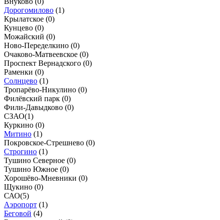
Внуково (
0
)
Дорогомилово
(
1
)
Крылатское (
0
)
Кунцево (
0
)
Можайский (
0
)
Ново-Переделкино (
0
)
Очаково-Матвеевское (
0
)
Проспект Вернадского (
0
)
Раменки (
0
)
Солнцево
(
1
)
Тропарёво-Никулино (
0
)
Филёвский парк (
0
)
Фили-Давыдково (
0
)
СЗАО
(
1
)
Куркино (
0
)
Митино
(
1
)
Покровское-Стрешнево (
0
)
Строгино
(
1
)
Тушино Северное (
0
)
Тушино Южное (
0
)
Хорошёво-Мневники (
0
)
Щукино (
0
)
САО
(
5
)
Аэропорт
(
1
)
Беговой
(
4
)