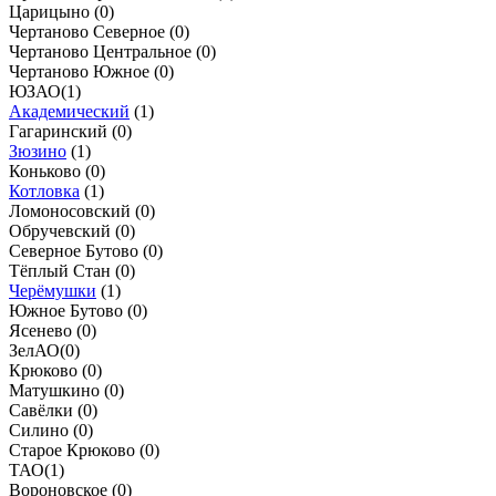
Царицыно (
0
)
Чертаново Северное (
0
)
Чертаново Центральное (
0
)
Чертаново Южное (
0
)
ЮЗАО
(
1
)
Академический
(
1
)
Гагаринский (
0
)
Зюзино
(
1
)
Коньково (
0
)
Котловка
(
1
)
Ломоносовский (
0
)
Обручевский (
0
)
Северное Бутово (
0
)
Тёплый Стан (
0
)
Черёмушки
(
1
)
Южное Бутово (
0
)
Ясенево (
0
)
ЗелАО
(
0
)
Крюково (
0
)
Матушкино (
0
)
Савёлки (
0
)
Силино (
0
)
Старое Крюково (
0
)
ТАО
(
1
)
Вороновское (
0
)