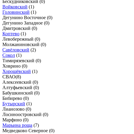
Бескудниковский (
0
)
Войковский
(
1
)
Головинский
(
1
)
Дегунино Восточное (
0
)
Дегунино Западное (
0
)
Дмитровский (
0
)
Коптево
(
1
)
Левобережный (
0
)
Молжаниновский (
0
)
Савёловский
(
2
)
Сокол
(
1
)
Тимирязевский (
0
)
Ховрино (
0
)
Хорошёвский
(
1
)
СВАО
(
8
)
Алексеевский (
0
)
Алтуфьевский (
0
)
Бабушкинский (
0
)
Бибирево (
0
)
Бутырский
(
1
)
Лианозово (
0
)
Лосиноостровский (
0
)
Марфино (
0
)
Марьина роща
(
7
)
Медведково Северное (
0
)