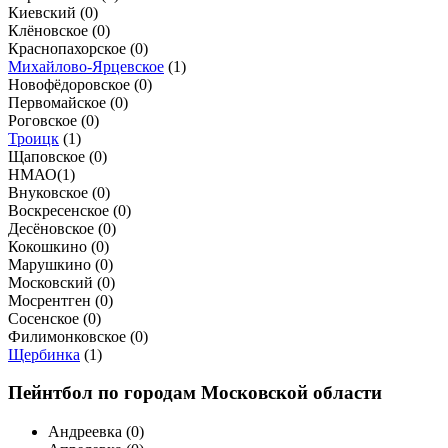
Киевский (
0
)
Клёновское (
0
)
Краснопахорское (
0
)
Михайлово-Ярцевское
(
1
)
Новофёдоровское (
0
)
Первомайское (
0
)
Роговское (
0
)
Троицк
(
1
)
Щаповское (
0
)
НМАО
(
1
)
Внуковское (
0
)
Воскресенское (
0
)
Десёновское (
0
)
Кокошкино (
0
)
Марушкино (
0
)
Московский (
0
)
Мосрентген (
0
)
Сосенское (
0
)
Филимонковское (
0
)
Щербинка
(
1
)
Пейнтбол по городам Московской области
Андреевка (
0
)