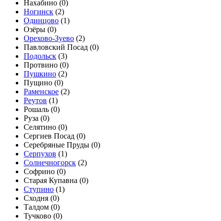
Нахабино (
0
)
Ногинск
(
2
)
Одинцово
(
1
)
Озёры (
0
)
Орехово-Зуево
(
2
)
Павловский Посад (
0
)
Подольск
(
3
)
Протвино (
0
)
Пушкино
(
2
)
Пущино (
0
)
Раменское
(
2
)
Реутов
(
1
)
Рошаль (
0
)
Руза (
0
)
Селятино (
0
)
Сергиев Посад (
0
)
Серебряные Пруды (
0
)
Серпухов
(
1
)
Солнечногорск
(
2
)
Софрино (
0
)
Старая Купавна (
0
)
Ступино
(
1
)
Сходня (
0
)
Талдом (
0
)
Тучково (
0
)