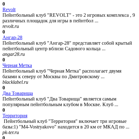
0
Revolt
Пейнтбольный клуб "REVOLT" - это 2 игровых комплекса , 9
различных площадок для игры в пейнтбол ...
revolt.ru
0
Ангар-28
Пейнтбольный клуб "Ангар-28" представляет собой крытый
пейнтбольный центр вблизи Садового кольца ...
angar28.ru
0
Черная Метка
Пейнтбольный клуб "Черная Метка" располагает двумя
базами к северу от Москвы по Дмитровскому ...
blacklabel.ru
0
Два Товарища
Пейнтбольный клуб "Два Товарища" является самым
популярным пейнтбольным клубом в Москве. Клуб ...
0
Территория
Пейнтбольный клуб "Территория" включает три игровые
базы:1) "M4-Vostryakovo" находится в 20 км от МКАД по ...
pk-ter.ru
0