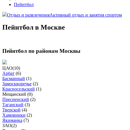
Пейнтбол
Отдых и развлечения
Активный отдых и занятия спортом
Пейнтбол в Москве
Пейнтбол по районам Москвы
ЦАО
(
10
)
Арбат
(
6
)
Басманный
(
1
)
Замоскворечье
(
2
)
Красносельский
(
1
)
Мещанский (
0
)
Пресненский
(
2
)
Таганский
(
3
)
Тверской
(
4
)
Хамовники
(
2
)
Якиманка
(
7
)
ЗАО
(
2
)