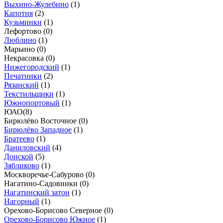
Выхино-Жулебино
(
1
)
Капотня
(
2
)
Кузьминки
(
1
)
Лефортово (
0
)
Люблино
(
1
)
Марьино (
0
)
Некрасовка (
0
)
Нижегородский
(
1
)
Печатники
(
2
)
Рязанский
(
1
)
Текстильщики
(
1
)
Южнопортовый
(
1
)
ЮАО
(
8
)
Бирюлёво Восточное (
0
)
Бирюлёво Западное
(
1
)
Братеево
(
1
)
Даниловский
(
4
)
Донской
(
5
)
Зябликово
(
1
)
Москворечье-Сабурово (
0
)
Нагатино-Садовники (
0
)
Нагатинский затон
(
1
)
Нагорный
(
1
)
Орехово-Борисово Северное (
0
)
Орехово-Борисово Южное
(
1
)