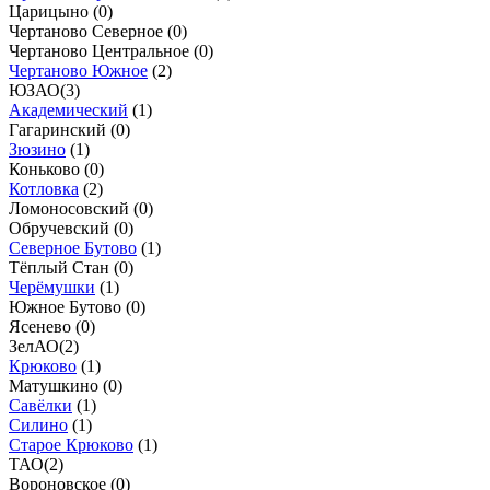
Царицыно (
0
)
Чертаново Северное (
0
)
Чертаново Центральное (
0
)
Чертаново Южное
(
2
)
ЮЗАО
(
3
)
Академический
(
1
)
Гагаринский (
0
)
Зюзино
(
1
)
Коньково (
0
)
Котловка
(
2
)
Ломоносовский (
0
)
Обручевский (
0
)
Северное Бутово
(
1
)
Тёплый Стан (
0
)
Черёмушки
(
1
)
Южное Бутово (
0
)
Ясенево (
0
)
ЗелАО
(
2
)
Крюково
(
1
)
Матушкино (
0
)
Савёлки
(
1
)
Силино
(
1
)
Старое Крюково
(
1
)
ТАО
(
2
)
Вороновское (
0
)