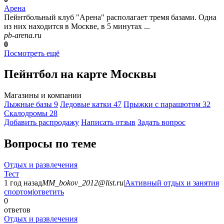
Арена
Пейнтбольный клуб "Арена" располагает тремя базами. Одна
из них находится в Москве, в 5 минутах ...
pb-arena.ru
0
Посмотреть ещё
Пейнтбол на карте Москвы
Магазины и компании
Лыжные базы
9
Ледовые катки
47
Прыжки с парашютом
32
Скалодромы
28
Добавить раcпродажу
Написать отзыв
Задать вопрос
Вопросы по теме
Отдых и развлечения
Тест
1 год назад
MM_bokov_2012@list.ru
|
Активный отдых и занятия
спортом
|
ответить
0
ответов
Отдых и развлечения