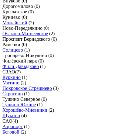
Внуково (
0
)
Дорогомилово (
0
)
Крылатское (
0
)
Кунцево (
0
)
Можайский
(
2
)
Ново-Переделкино (
0
)
Очаково-Матвеевское
(
2
)
Проспект Вернадского (
0
)
Раменки (
0
)
Солнцево
(
1
)
Тропарёво-Никулино (
0
)
Филёвский парк (
0
)
Фили-Давыдково
(
1
)
СЗАО
(
7
)
Куркино
(
1
)
Митино
(
2
)
Покровское-Стрешнево
(
3
)
Строгино
(
1
)
Тушино Северное (
0
)
Тушино Южное
(
1
)
Хорошёво-Мневники
(
2
)
Щукино
(
4
)
САО
(
4
)
Аэропорт
(
1
)
Беговой
(
2
)