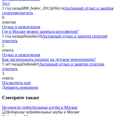
Тест
1 год назад
MM_bokov_2012@list.ru
|
Активный отдых и занятия
спортом
|
ответить
0
ответов
Отдых и развлечения
Где в Москве можно заняться кроссфитом?
1 год назад
alisaalias16
|
Активный отдых и занятия спортом
|
ответить
2
ответа
Отдых и развлечения
Как организовать питание на детском мероприятии?
5 лет назад
Outlander
|
Активный отдых и занятия спортом
|
ответить
3
ответа
Посмотреть ещё
Добавить компанию
Смотрите также
Недорогие пейнтбольные клубы в Москве