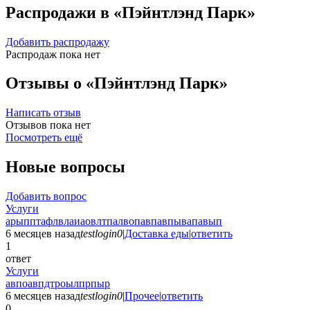
Распродажи в «Пэйнтлэнд Парк»
Добавить распродажу
Распродаж пока нет
Отзывы о «Пэйнтлэнд Парк»
Написать отзыв
Отзывов пока нет
Посмотреть ещё
Новые вопросы
Добавить вопрос
Услуги
арыпптафлвлаиаовлтпалвопавпавпывапавып
6 месяцев назад
testlogin0
|
Доставка еды
|
ответить
1
ответ
Услуги
авпоавпдтроылпрпыр
6 месяцев назад
testlogin0
|
Прочее
|
ответить
0