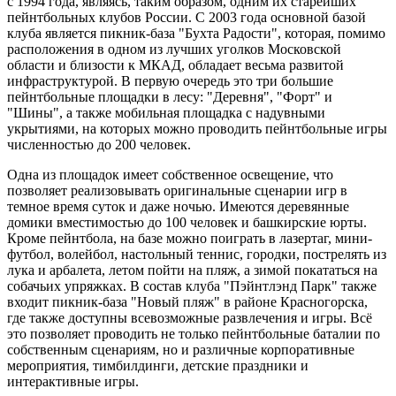
с 1994 года, являясь, таким образом, одним их старейших
пейнтбольных клубов России. С 2003 года основной базой
клуба является пикник-база "Бухта Радости", которая, помимо
расположения в одном из лучших уголков Московской
области и близости к МКАД, обладает весьма развитой
инфраструктурой. В первую очередь это три большие
пейнтбольные площадки в лесу: "Деревня", "Форт" и
"Шины", а также мобильная площадка с надувными
укрытиями, на которых можно проводить пейнтбольные игры
численностью до 200 человек.
Одна из площадок имеет собственное освещение, что
позволяет реализовывать оригинальные сценарии игр в
темное время суток и даже ночью. Имеются деревянные
домики вместимостью до 100 человек и башкирские юрты.
Кроме пейнтбола, на базе можно поиграть в лазертаг, мини-
футбол, волейбол, настольный теннис, городки, пострелять из
лука и арбалета, летом пойти на пляж, а зимой покататься на
собачьих упряжках. В состав клуба "Пэйнтлэнд Парк" также
входит пикник-база "Новый пляж" в районе Красногорска,
где также доступны всевозможные развлечения и игры. Всё
это позволяет проводить не только пейнтбольные баталии по
собственным сценариям, но и различные корпоративные
мероприятия, тимбилдинги, детские праздники и
интерактивные игры.