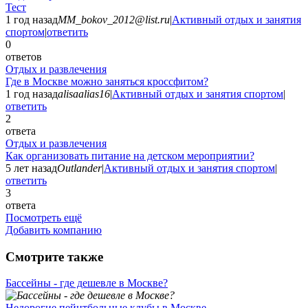
Тест
1 год назад
MM_bokov_2012@list.ru
|
Активный отдых и занятия
спортом
|
ответить
0
ответов
Отдых и развлечения
Где в Москве можно заняться кроссфитом?
1 год назад
alisaalias16
|
Активный отдых и занятия спортом
|
ответить
2
ответа
Отдых и развлечения
Как организовать питание на детском мероприятии?
5 лет назад
Outlander
|
Активный отдых и занятия спортом
|
ответить
3
ответа
Посмотреть ещё
Добавить компанию
Смотрите также
Бассейны - где дешевле в Москве?
Недорогие пейнтбольные клубы в Москве