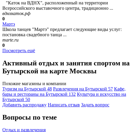
"Каток на ВДНХ", расположенный на территории
Всероссийского выставочного центра, традиционно ...
вднхкаток.рф
0
Мартэ
Школа танцев "Мартэ" предлагает следующие виды услуг:
постановка свадебного танца ...
marte.ru
0
Посмотреть ещё
Активный отдых и занятия спортом на
Бутырской на карте Москвы
Похожие магазины и компании
Туризм на Бутырской
48
Развлечения на Бутырской
57
Кафе,
бары и рестораны на Бутырской
132
Культура и искусство на
Бутырской
50
Добавить раcпродажу
Написать отзыв
Задать вопрос
Вопросы по теме
Отдых и развлечения