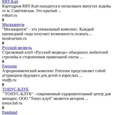
RRT-Kart
Картодром RRT-Kart находится в нескольких минутах ходьбы
от м. Савёловская. Это крытый ...
rrtkart.ru
0
Москвариум
"Москвариум" - это уникальный комплекс. Каждый
пришедший сюда получает возможность познать ...
moskvarium.ru
0
Русский медведь
Стрелковый клуб «Русский медведь» объединил любителей
стрельбы и сторонников правильной охоты ...
0
Freezone
Аэродинамический комплекс Freezone представляет собой
аттракцион будущего для детей и взрослых ...
realfly.ru
0
ТОНУС-КЛУБ
"ТОНУС-КЛУБ" - современный оздоровительный центр для
женщин. ООО "Тонус-клуб" является автором ...
tonusclub.ru
0
Paintland