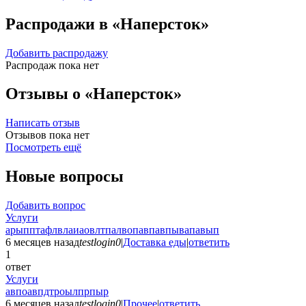
Распродажи в «Наперсток»
Добавить распродажу
Распродаж пока нет
Отзывы о «Наперсток»
Написать отзыв
Отзывов пока нет
Посмотреть ещё
Новые вопросы
Добавить вопрос
Услуги
арыпптафлвлаиаовлтпалвопавпавпывапавып
6 месяцев назад
testlogin0
|
Доставка еды
|
ответить
1
ответ
Услуги
авпоавпдтроылпрпыр
6 месяцев назад
testlogin0
|
Прочее
|
ответить