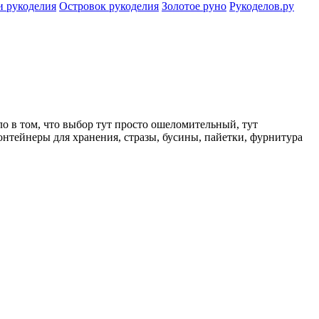
и рукоделия
Островок рукоделия
Золотое руно
Рукоделов.ру
ло в том, что выбор тут просто ошеломительный, тут
онтейнеры для хранения, стразы, бусины, пайетки, фурнитура